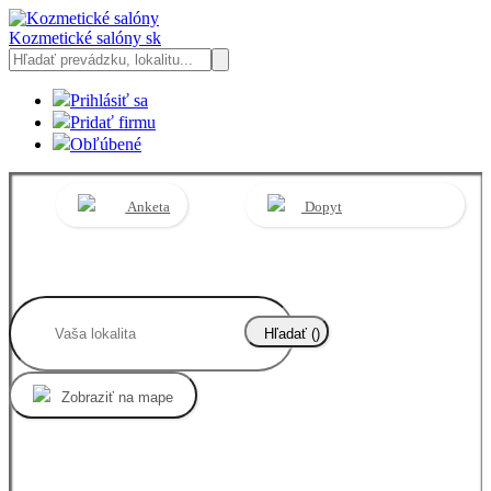
Kozmetické salóny
sk
Prihlásiť sa
Pridať firmu
Obľúbené
Anketa
Dopyt
Hľadať (
)
Zobraziť na mape