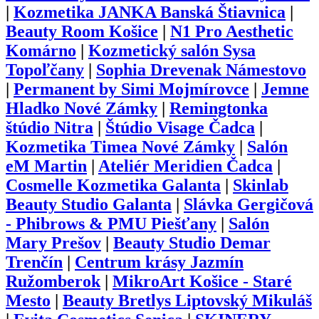
|
Kozmetika JANKA Banská Štiavnica
|
Beauty Room Košice
|
N1 Pro Aesthetic
Komárno
|
Kozmetický salón Sysa
Topoľčany
|
Sophia Drevenak Námestovo
|
Permanent by Simi Mojmírovce
|
Jemne
Hladko Nové Zámky
|
Remingtonka
štúdio Nitra
|
Štúdio Visage Čadca
|
Kozmetika Timea Nové Zámky
|
Salón
eM Martin
|
Ateliér Meridien Čadca
|
Cosmelle Kozmetika Galanta
|
Skinlab
Beauty Studio Galanta
|
Slávka Gergičová
- Phibrows & PMU Piešťany
|
Salón
Mary Prešov
|
Beauty Studio Demar
Trenčín
|
Centrum krásy Jazmín
Ružomberok
|
MikroArt Košice - Staré
Mesto
|
Beauty Bretlys Liptovský Mikuláš