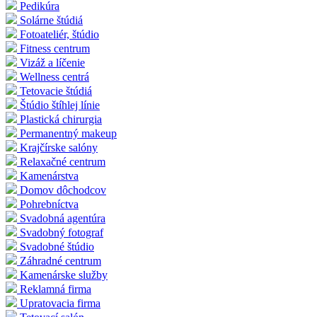
Pedikúra
Solárne štúdiá
Fotoateliér, štúdio
Fitness centrum
Vizáž a líčenie
Wellness centrá
Tetovacie štúdiá
Štúdio štíhlej línie
Plastická chirurgia
Permanentný makeup
Krajčírske salóny
Relaxačné centrum
Kamenárstva
Domov dôchodcov
Pohrebníctva
Svadobná agentúra
Svadobný fotograf
Svadobné štúdio
Záhradné centrum
Kamenárske služby
Reklamná firma
Upratovacia firma