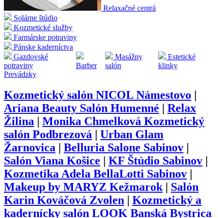
Relaxačné centrá
Solárne štúdio
Kozmetické služby
Farmárske potraviny
Pánske kaderníctva
Gazdovské
Masážny
Estetické
potraviny
Barber
salón
klinky
Prevádzky
Kozmetický salón NICOL Námestovo
|
Ariana Beauty Salón Humenné
|
Relax
Žilina
|
Monika Chmelková Kozmetický
salón Podbrezová
|
Urban Glam
Žarnovica
|
Belluria Salone Sabinov
|
Salón Viana Košice
|
KF Štúdio Sabinov
|
Kozmetika Adela BellaLotti Sabinov
|
Makeup by MARYZ Kežmarok
|
Salón
Karin Kováčová Zvolen
|
Kozmetický a
kadernícky salón LOOK Banská Bystrica