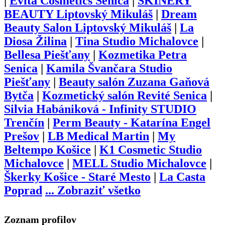
|
Evita Cosmetics Senica
|
SKINERY
BEAUTY Liptovský Mikuláš
|
Dream
Beauty Salon Liptovský Mikuláš
|
La
Diosa Žilina
|
Tina Studio Michalovce
|
Bellesa Piešťany
|
Kozmetika Petra
Senica
|
Kamila Švančara Studio
Piešťany
|
Beauty salón Zuzana Gaňová
Bytča
|
Kozmetický salón Revité Senica
|
Silvia Habániková - Infinity STUDIO
Trenčín
|
Perm Beauty - Katarína Engel
Prešov
|
LB Medical Martin
|
My
Beltempo Košice
|
K1 Cosmetic Studio
Michalovce
|
MELL Studio Michalovce
|
Škerky Košice - Staré Mesto
|
La Casta
Poprad
...
Zobraziť všetko
Zoznam profilov