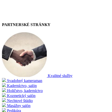
PARTNERSKÉ STRÁNKY
Kvalitné služby
Svadobný kameraman
Kaderníctvo, salón
Holičstvo, kaderníctvo
Kozmetický salón
Nechtové štúdio
Masážny salón
Pedikúra