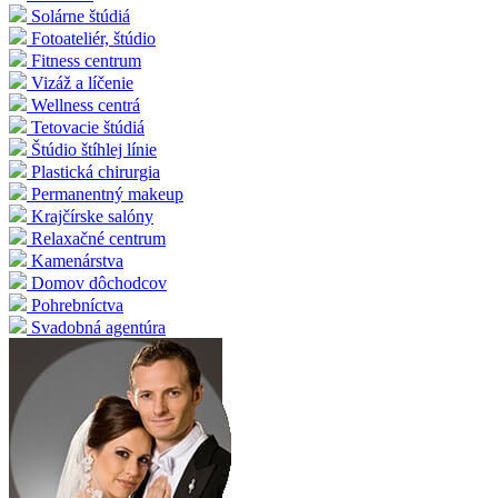
Solárne štúdiá
Fotoateliér, štúdio
Fitness centrum
Vizáž a líčenie
Wellness centrá
Tetovacie štúdiá
Štúdio štíhlej línie
Plastická chirurgia
Permanentný makeup
Krajčírske salóny
Relaxačné centrum
Kamenárstva
Domov dôchodcov
Pohrebníctva
Svadobná agentúra