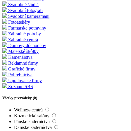
Svadobné štúdiá
Svadobní fotografi
Svadobní kameramani
Fotoateliéry
Farmárske potraviny
Záhradné potreby
Záhradné centrá
Domovy dôchodcov
Materské škôlky
Kamenárstva
Reklamné firmy
Grafické firmy
Pohrebníctva
Upratovacie firmy
Zoznam SBS
Všetky prevádzky (
0
)
Wellness centrá
Kozmetické salóny
Pánske kaderníctva
Dámske kaderníctva