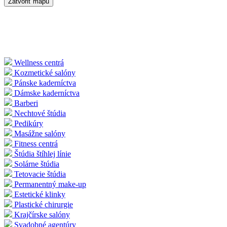
Zatvoriť mapu
Wellness centrá
Kozmetické salóny
Pánske kaderníctva
Dámske kaderníctva
Barberi
Nechtové štúdia
Pedikúry
Masážne salóny
Fitness centrá
Štúdia štíhlej línie
Solárne štúdia
Tetovacie štúdia
Permanentný make-up
Estetické klinky
Plastické chirurgie
Krajčírske salóny
Svadobné agentúry