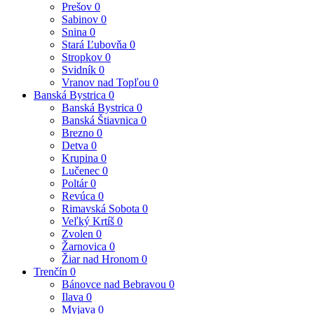
Prešov
0
Sabinov
0
Snina
0
Stará Ľubovňa
0
Stropkov
0
Svidník
0
Vranov nad Topľou
0
Banská Bystrica
0
Banská Bystrica
0
Banská Štiavnica
0
Brezno
0
Detva
0
Krupina
0
Lučenec
0
Poltár
0
Revúca
0
Rimavská Sobota
0
Veľký Krtíš
0
Zvolen
0
Žarnovica
0
Žiar nad Hronom
0
Trenčín
0
Bánovce nad Bebravou
0
Ilava
0
Myjava
0