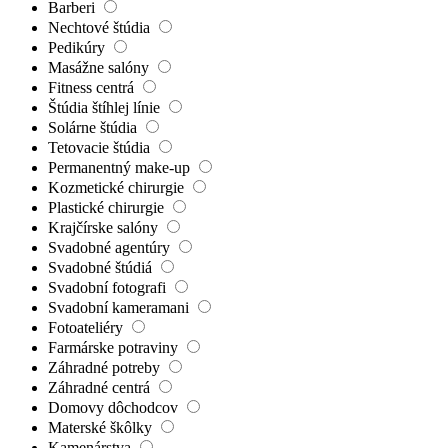
Barberi
Nechtové štúdia
Pedikúry
Masážne salóny
Fitness centrá
Štúdia štíhlej línie
Solárne štúdia
Tetovacie štúdia
Permanentný make-up
Kozmetické chirurgie
Plastické chirurgie
Krajčírske salóny
Svadobné agentúry
Svadobné štúdiá
Svadobní fotografi
Svadobní kameramani
Fotoateliéry
Farmárske potraviny
Záhradné potreby
Záhradné centrá
Domovy dôchodcov
Materské škôlky
Kamenárstva