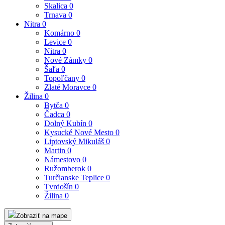
Skalica
0
Trnava
0
Nitra
0
Komárno
0
Levice
0
Nitra
0
Nové Zámky
0
Šaľa
0
Topoľčany
0
Zlaté Moravce
0
Žilina
0
Bytča
0
Čadca
0
Dolný Kubín
0
Kysucké Nové Mesto
0
Liptovský Mikuláš
0
Martin
0
Námestovo
0
Ružomberok
0
Turčianske Teplice
0
Tvrdošín
0
Žilina
0
Zobraziť na mape