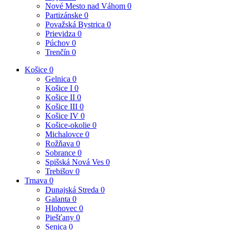
Nové Mesto nad Váhom
0
Partizánske
0
Považská Bystrica
0
Prievidza
0
Púchov
0
Trenčín
0
Košice
0
Gelnica
0
Košice I
0
Košice II
0
Košice III
0
Košice IV
0
Košice-okolie
0
Michalovce
0
Rožňava
0
Sobrance
0
Spišská Nová Ves
0
Trebišov
0
Trnava
0
Dunajská Streda
0
Galanta
0
Hlohovec
0
Piešťany
0
Senica
0