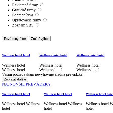
Reklamné firmy
Grafické firmy
Pohrebníctva
Upratovacie firmy
Zoznam SBS
Rozširený filter
Zrušiť výber
Wellness hotel hotel
Wellness hotel hotel
Wellness hotel hotel
Wellness hotel
Wellness hotel
Wellness hotel
Wellness hotel
Wellness hotel
Wellness hotel
Vaším požiadavkám nevyhovuje žiadna prevádzka.
Zobraziť ďalšie
NAJNOVŠIE PREVÁDZKY
Wellness hotel hotel
Wellness hotel hotel
Wellness hotel hote
Wellness hotel Wellness
Wellness hotel Wellness
Wellness hotel W
hotel
hotel
hotel