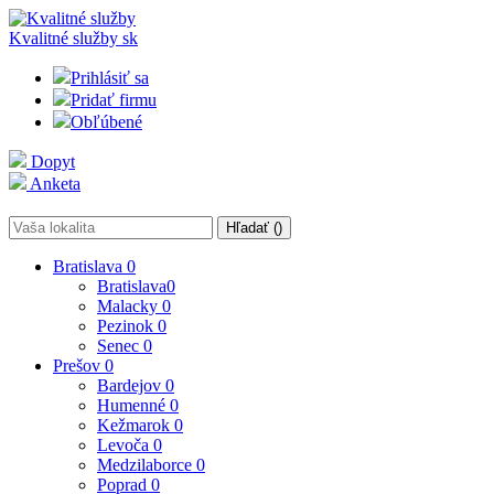
Kvalitné služby
sk
Prihlásiť sa
Pridať firmu
Obľúbené
Dopyt
Anketa
Hľadať (
)
Bratislava
0
Bratislava
0
Malacky
0
Pezinok
0
Senec
0
Prešov
0
Bardejov
0
Humenné
0
Kežmarok
0
Levoča
0
Medzilaborce
0
Poprad
0