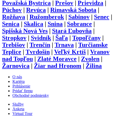
Považská Bystrica
|
Prešov
|
Prievidza
|
Púchov
|
Revúca
|
Rimavská Sobota
|
Rožňava
|
Ružomberok
|
Sabinov
|
Senec
|
Senica
|
Skalica
|
Snina
|
Sobrance
|
Spišská Nová Ves
|
Stará Ľubovňa
|
Stropkov
|
Svidník
|
Šaľa
|
Topoľčany
|
Trebišov
|
Trenčín
|
Trnava
|
Turčianske
Teplice
|
Tvrdošín
|
Veľký Krtíš
|
Vranov
nad Topľou
|
Zlaté Moravce
|
Zvolen
|
Žarnovica
|
Žiar nad Hronom
|
Žilina
O nás
Kariéra
Prihlásenie
Pridať firmu
Obchodné podmienky
Služby
Anketa
Virtual Tour