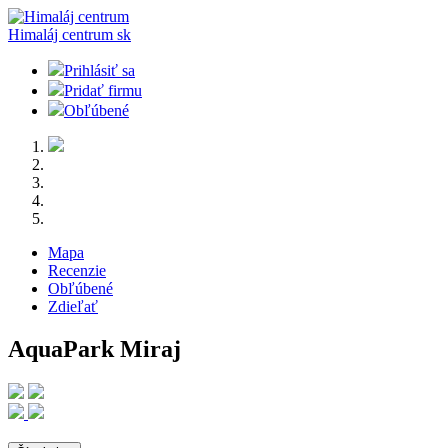
Himaláj centrum
sk
Prihlásiť sa
Pridať firmu
Obľúbené
Mapa
Recenzie
Obľúbené
Zdieľať
AquaPark Miraj