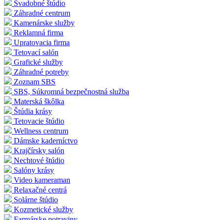
Svadobné štúdio
Záhradné centrum
Kamenárske služby
Reklamná firma
Upratovacia firma
Tetovací salón
Grafické služby
Záhradné potreby
Zoznam SBS
SBS, Súkromná bezpečnostná služba
Materská škôlka
Štúdia krásy
Tetovacie štúdio
Wellness centrum
Dámske kaderníctvo
Krajčírsky salón
Nechtové štúdio
Salóny krásy
Video kameraman
Relaxačné centrá
Solárne štúdio
Kozmetické služby
Farmárske potraviny