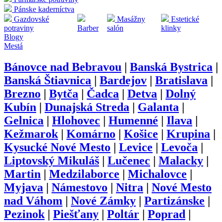
Pánske kaderníctva
Gazdovské
Masážny
Estetické
potraviny
Barber
salón
klinky
Blogy
Mestá
Bánovce nad Bebravou
|
Banská Bystrica
|
Banská Štiavnica
|
Bardejov
|
Bratislava
|
Brezno
|
Bytča
|
Čadca
|
Detva
|
Dolný
Kubín
|
Dunajská Streda
|
Galanta
|
Gelnica
|
Hlohovec
|
Humenné
|
Ilava
|
Kežmarok
|
Komárno
|
Košice
|
Krupina
|
Kysucké Nové Mesto
|
Levice
|
Levoča
|
Liptovský Mikuláš
|
Lučenec
|
Malacky
|
Martin
|
Medzilaborce
|
Michalovce
|
Myjava
|
Námestovo
|
Nitra
|
Nové Mesto
nad Váhom
|
Nové Zámky
|
Partizánske
|
Pezinok
|
Piešťany
|
Poltár
|
Poprad
|