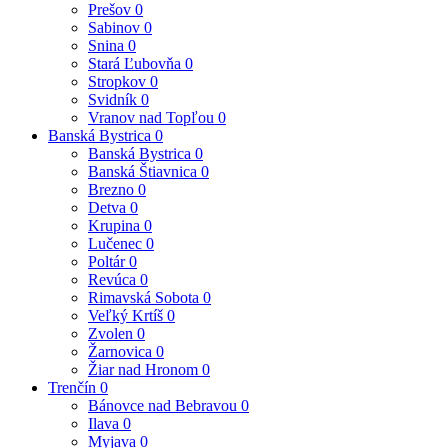
Prešov
0
Sabinov
0
Snina
0
Stará Ľubovňa
0
Stropkov
0
Svidník
0
Vranov nad Topľou
0
Banská Bystrica
0
Banská Bystrica
0
Banská Štiavnica
0
Brezno
0
Detva
0
Krupina
0
Lučenec
0
Poltár
0
Revúca
0
Rimavská Sobota
0
Veľký Krtíš
0
Zvolen
0
Žarnovica
0
Žiar nad Hronom
0
Trenčín
0
Bánovce nad Bebravou
0
Ilava
0
Myjava
0