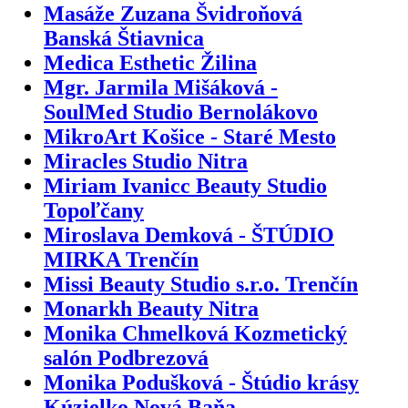
Masáže Zuzana Švidroňová
Banská Štiavnica
Medica Esthetic Žilina
Mgr. Jarmila Mišáková -
SoulMed Studio Bernolákovo
MikroArt Košice - Staré Mesto
Miracles Studio Nitra
Miriam Ivanicc Beauty Studio
Topoľčany
Miroslava Demková - ŠTÚDIO
MIRKA Trenčín
Missi Beauty Studio s.r.o. Trenčín
Monarkh Beauty Nitra
Monika Chmelková Kozmetický
salón Podbrezová
Monika Podušková - Štúdio krásy
Kúzielko Nová Baňa