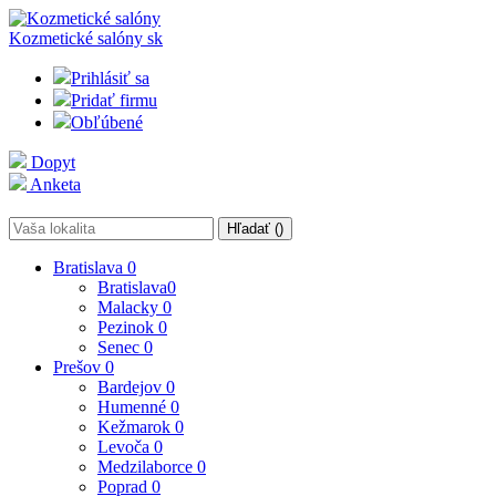
Kozmetické salóny
sk
Prihlásiť sa
Pridať firmu
Obľúbené
Dopyt
Anketa
Hľadať (
)
Bratislava
0
Bratislava
0
Malacky
0
Pezinok
0
Senec
0
Prešov
0
Bardejov
0
Humenné
0
Kežmarok
0
Levoča
0
Medzilaborce
0
Poprad
0