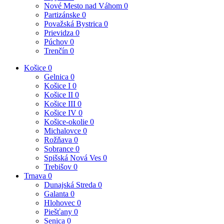
Nové Mesto nad Váhom
0
Partizánske
0
Považská Bystrica
0
Prievidza
0
Púchov
0
Trenčín
0
Košice
0
Gelnica
0
Košice I
0
Košice II
0
Košice III
0
Košice IV
0
Košice-okolie
0
Michalovce
0
Rožňava
0
Sobrance
0
Spišská Nová Ves
0
Trebišov
0
Trnava
0
Dunajská Streda
0
Galanta
0
Hlohovec
0
Piešťany
0
Senica
0