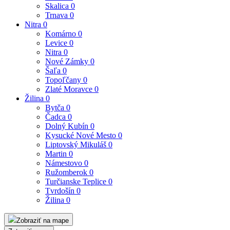
Skalica
0
Trnava
0
Nitra
0
Komárno
0
Levice
0
Nitra
0
Nové Zámky
0
Šaľa
0
Topoľčany
0
Zlaté Moravce
0
Žilina
0
Bytča
0
Čadca
0
Dolný Kubín
0
Kysucké Nové Mesto
0
Liptovský Mikuláš
0
Martin
0
Námestovo
0
Ružomberok
0
Turčianske Teplice
0
Tvrdošín
0
Žilina
0
Zobraziť na mape