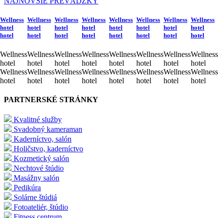
NAJNOVŠIE PREVÁDZKY
Wellness
Wellness
Wellness
Wellness
Wellness
Wellness
Wellness
Wellness
hotel
hotel
hotel
hotel
hotel
hotel
hotel
hotel
hotel
hotel
hotel
hotel
hotel
hotel
hotel
hotel
Wellness
Wellness
Wellness
Wellness
Wellness
Wellness
Wellness
Wellness
hotel
hotel
hotel
hotel
hotel
hotel
hotel
hotel
Wellness
Wellness
Wellness
Wellness
Wellness
Wellness
Wellness
Wellness
hotel
hotel
hotel
hotel
hotel
hotel
hotel
hotel
PARTNERSKÉ STRÁNKY
Kvalitné služby
Svadobný kameraman
Kaderníctvo, salón
Holičstvo, kaderníctvo
Kozmetický salón
Nechtové štúdio
Masážny salón
Pedikúra
Solárne štúdiá
Fotoateliér, štúdio
Fitness centrum