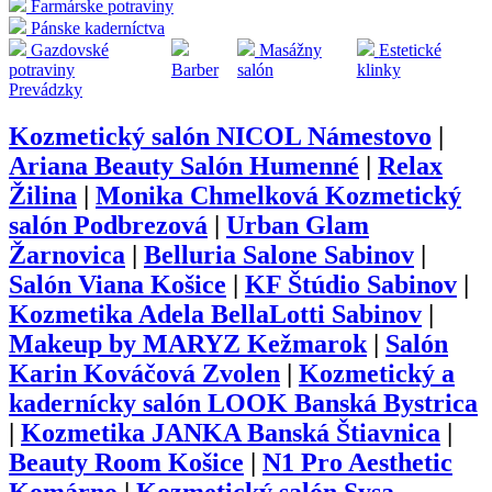
Farmárske potraviny
Pánske kaderníctva
Gazdovské
Masážny
Estetické
potraviny
Barber
salón
klinky
Prevádzky
Kozmetický salón NICOL Námestovo
|
Ariana Beauty Salón Humenné
|
Relax
Žilina
|
Monika Chmelková Kozmetický
salón Podbrezová
|
Urban Glam
Žarnovica
|
Belluria Salone Sabinov
|
Salón Viana Košice
|
KF Štúdio Sabinov
|
Kozmetika Adela BellaLotti Sabinov
|
Makeup by MARYZ Kežmarok
|
Salón
Karin Kováčová Zvolen
|
Kozmetický a
kadernícky salón LOOK Banská Bystrica
|
Kozmetika JANKA Banská Štiavnica
|
Beauty Room Košice
|
N1 Pro Aesthetic