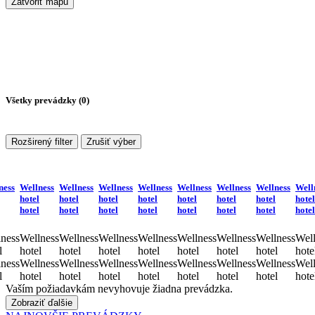
Zatvoriť mapu
Všetky prevádzky (
0
)
Rozširený filter
Zrušiť výber
ness
Wellness
Wellness
Wellness
Wellness
Wellness
Wellness
Wellness
Well
hotel
hotel
hotel
hotel
hotel
hotel
hotel
hotel
hotel
hotel
hotel
hotel
hotel
hotel
hotel
hotel
ness
Wellness
Wellness
Wellness
Wellness
Wellness
Wellness
Wellness
Well
l
hotel
hotel
hotel
hotel
hotel
hotel
hotel
hote
ness
Wellness
Wellness
Wellness
Wellness
Wellness
Wellness
Wellness
Well
l
hotel
hotel
hotel
hotel
hotel
hotel
hotel
hote
Vaším požiadavkám nevyhovuje žiadna prevádzka.
Zobraziť ďalšie