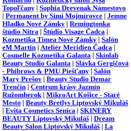
Komárno
|
Kozmetický salón Sysa
Topoľčany
|
Sophia Drevenak Námestovo
|
Permanent by Simi Mojmírovce
|
Jemne
Hladko Nové Zámky
|
Remingtonka
štúdio Nitra
|
Štúdio Visage Čadca
|
Kozmetika Timea Nové Zámky
|
Salón
eM Martin
|
Ateliér Meridien Čadca
|
Cosmelle Kozmetika Galanta
|
Skinlab
Beauty Studio Galanta
|
Slávka Gergičová
- Phibrows & PMU Piešťany
|
Salón
Mary Prešov
|
Beauty Studio Demar
Trenčín
|
Centrum krásy Jazmín
Ružomberok
|
MikroArt Košice - Staré
Mesto
|
Beauty Bretlys Liptovský Mikuláš
|
Evita Cosmetics Senica
|
SKINERY
BEAUTY Liptovský Mikuláš
|
Dream
Beauty Salon Liptovský Mikuláš
|
La