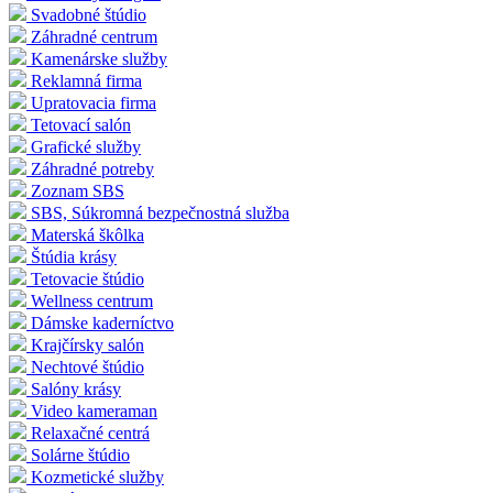
Svadobné štúdio
Záhradné centrum
Kamenárske služby
Reklamná firma
Upratovacia firma
Tetovací salón
Grafické služby
Záhradné potreby
Zoznam SBS
SBS, Súkromná bezpečnostná služba
Materská škôlka
Štúdia krásy
Tetovacie štúdio
Wellness centrum
Dámske kaderníctvo
Krajčírsky salón
Nechtové štúdio
Salóny krásy
Video kameraman
Relaxačné centrá
Solárne štúdio
Kozmetické služby