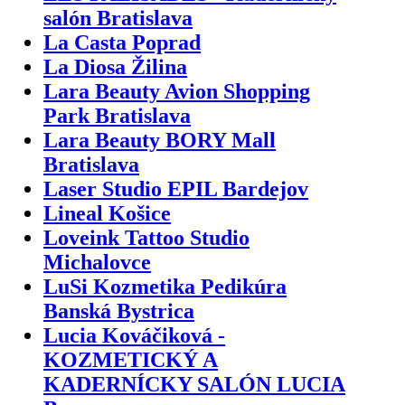
salón Bratislava
La Casta Poprad
La Diosa Žilina
Lara Beauty Avion Shopping
Park Bratislava
Lara Beauty BORY Mall
Bratislava
Laser Studio EPIL Bardejov
Lineal Košice
Loveink Tattoo Studio
Michalovce
LuSi Kozmetika Pedikúra
Banská Bystrica
Lucia Kováčiková -
KOZMETICKÝ A
KADERNÍCKY SALÓN LUCIA