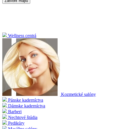
Zatvoriť mapu
Wellness centrá
Kozmetické salóny
Pánske kaderníctva
Dámske kaderníctva
Barberi
Nechtové štúdia
Pedikúry
Masážne salóny