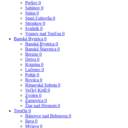
Prešov
0
Sabinov
0
Snina
0
Stará Ľubovňa
0
Stropkov
0
Svidník
0
Vranov nad Topľou
0
Banská Bystrica
0
Banská Bystrica
0
Banská Štiavnica
0
Brezno
0
Detva
0
Krupina
0
Lučenec
0
Poltár
0
Revúca
0
Rimavská Sobota
0
Veľký Krtíš
0
Zvolen
0
Žarnovica
0
Žiar nad Hronom
0
Trenčín
0
Bánovce nad Bebravou
0
Ilava
0
Myjava
0