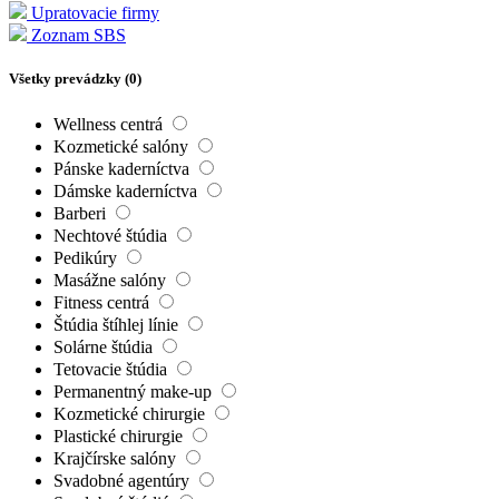
Upratovacie firmy
Zoznam SBS
Všetky prevádzky (
0
)
Wellness centrá
Kozmetické salóny
Pánske kaderníctva
Dámske kaderníctva
Barberi
Nechtové štúdia
Pedikúry
Masážne salóny
Fitness centrá
Štúdia štíhlej línie
Solárne štúdia
Tetovacie štúdia
Permanentný make-up
Kozmetické chirurgie
Plastické chirurgie
Krajčírske salóny
Svadobné agentúry