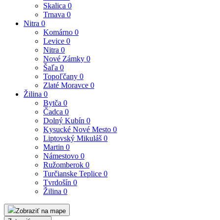
Skalica
0
Trnava
0
Nitra
0
Komárno
0
Levice
0
Nitra
0
Nové Zámky
0
Šaľa
0
Topoľčany
0
Zlaté Moravce
0
Žilina
0
Bytča
0
Čadca
0
Dolný Kubín
0
Kysucké Nové Mesto
0
Liptovský Mikuláš
0
Martin
0
Námestovo
0
Ružomberok
0
Turčianske Teplice
0
Tvrdošín
0
Žilina
0
Zobraziť na mape