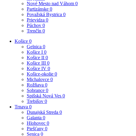
Nové Mesto nad Váhom
0
Partizánske
0
Považská Bystrica
0
Prievidza
0
Púchov
0
Trenčín
0
Košice
0
Gelnica
0
Košice I
0
Košice II
0
Košice III
0
Košice IV
0
Košice-okolie
0
Michalovce
0
Rožňava
0
Sobrance
0
Spišská Nová Ves
0
Trebišov
0
Trnava
0
Dunajská Streda
0
Galanta
0
Hlohovec
0
Piešťany
0
Senica
0