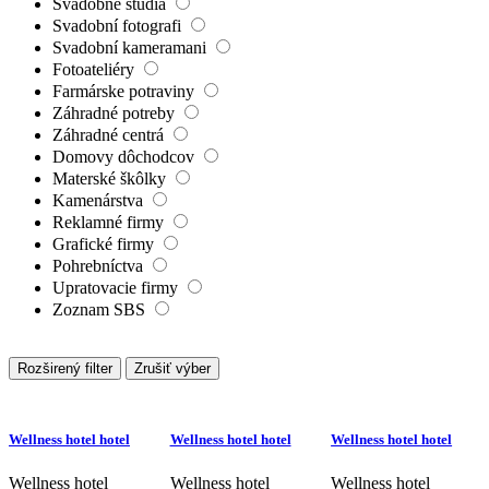
Svadobné štúdiá
Svadobní fotografi
Svadobní kameramani
Fotoateliéry
Farmárske potraviny
Záhradné potreby
Záhradné centrá
Domovy dôchodcov
Materské škôlky
Kamenárstva
Reklamné firmy
Grafické firmy
Pohrebníctva
Upratovacie firmy
Zoznam SBS
Rozširený filter
Zrušiť výber
Wellness hotel hotel
Wellness hotel hotel
Wellness hotel hotel
Wellness hotel
Wellness hotel
Wellness hotel