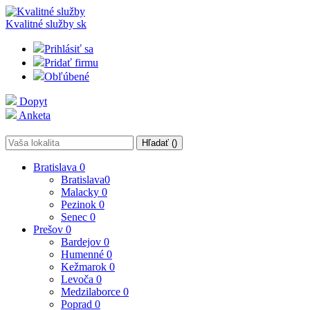
Kvalitné služby
sk
Prihlásiť sa
Pridať firmu
Obľúbené
Dopyt
Anketa
Hľadať (
)
Bratislava
0
Bratislava
0
Malacky
0
Pezinok
0
Senec
0
Prešov
0
Bardejov
0
Humenné
0
Kežmarok
0
Levoča
0
Medzilaborce
0
Poprad
0