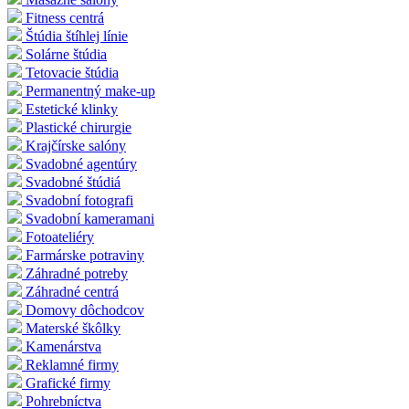
Fitness centrá
Štúdia štíhlej línie
Solárne štúdia
Tetovacie štúdia
Permanentný make-up
Estetické klinky
Plastické chirurgie
Krajčírske salóny
Svadobné agentúry
Svadobné štúdiá
Svadobní fotografi
Svadobní kameramani
Fotoateliéry
Farmárske potraviny
Záhradné potreby
Záhradné centrá
Domovy dôchodcov
Materské škôlky
Kamenárstva
Reklamné firmy
Grafické firmy
Pohrebníctva