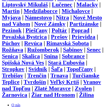
Liptovský Mikuláš
|
Lučenec
|
Malacky
|
Martin
|
Medzilaborce
|
Michalovce
|
Myjava
|
Námestovo
|
Nitra
|
Nové Mesto
nad Váhom
|
Nové Zámky
|
Partizánske
|
Pezinok
|
Piešťany
|
Poltár
|
Poprad
|
Považská Bystrica
|
Prešov
|
Prievidza
|
Púchov
|
Revúca
|
Rimavská Sobota
|
Rožňava
|
Ružomberok
|
Sabinov
|
Senec
|
Senica
|
Skalica
|
Snina
|
Sobrance
|
Spišská Nová Ves
|
Stará Ľubovňa
|
Stropkov
|
Svidník
|
Šaľa
|
Topoľčany
|
Trebišov
|
Trenčín
|
Trnava
|
Turčianske
Teplice
|
Tvrdošín
|
Veľký Krtíš
|
Vranov
nad Topľou
|
Zlaté Moravce
|
Zvolen
|
Žarnovica
|
Žiar nad Hronom
|
Žilina
O nás