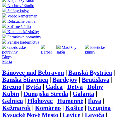
Krajčírsky salón
Nechtové štúdio
Salóny krásy
Video kameraman
Relaxačné centrá
Solárne štúdio
Kozmetické služby
Farmárske potraviny
Pánske kaderníctva
Gazdovské
Masážny
Estetické
potraviny
Barber
salón
klinky
Blogy
Mestá
Bánovce nad Bebravou
|
Banská Bystrica
|
Banská Štiavnica
|
Bardejov
|
Bratislava
|
Brezno
|
Bytča
|
Čadca
|
Detva
|
Dolný
Kubín
|
Dunajská Streda
|
Galanta
|
Gelnica
|
Hlohovec
|
Humenné
|
Ilava
|
Kežmarok
|
Komárno
|
Košice
|
Krupina
|
Kysucké Nové Mesto
|
Levice
|
Levoča
|