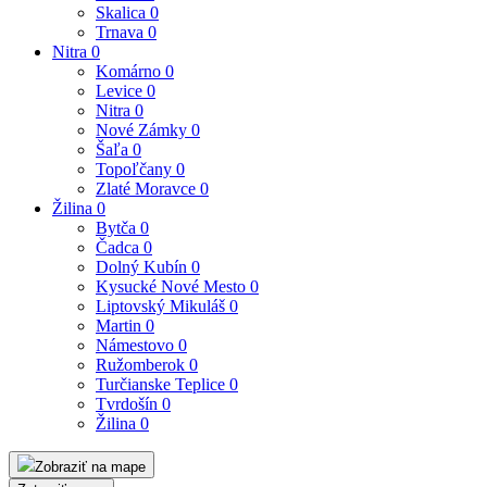
Skalica
0
Trnava
0
Nitra
0
Komárno
0
Levice
0
Nitra
0
Nové Zámky
0
Šaľa
0
Topoľčany
0
Zlaté Moravce
0
Žilina
0
Bytča
0
Čadca
0
Dolný Kubín
0
Kysucké Nové Mesto
0
Liptovský Mikuláš
0
Martin
0
Námestovo
0
Ružomberok
0
Turčianske Teplice
0
Tvrdošín
0
Žilina
0
Zobraziť na mape