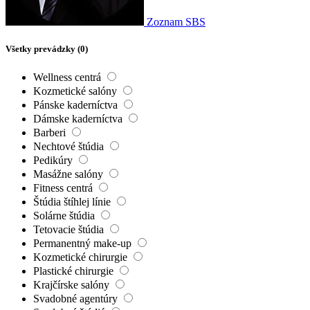
Zoznam SBS
Všetky prevádzky (
0
)
Wellness centrá
Kozmetické salóny
Pánske kaderníctva
Dámske kaderníctva
Barberi
Nechtové štúdia
Pedikúry
Masážne salóny
Fitness centrá
Štúdia štíhlej línie
Solárne štúdia
Tetovacie štúdia
Permanentný make-up
Kozmetické chirurgie
Plastické chirurgie
Krajčírske salóny
Svadobné agentúry