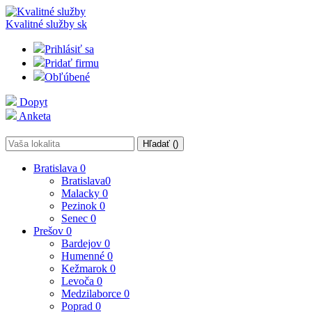
Kvalitné služby
sk
Prihlásiť sa
Pridať firmu
Obľúbené
Dopyt
Anketa
Hľadať (
)
Bratislava
0
Bratislava
0
Malacky
0
Pezinok
0
Senec
0
Prešov
0
Bardejov
0
Humenné
0
Kežmarok
0
Levoča
0
Medzilaborce
0
Poprad
0