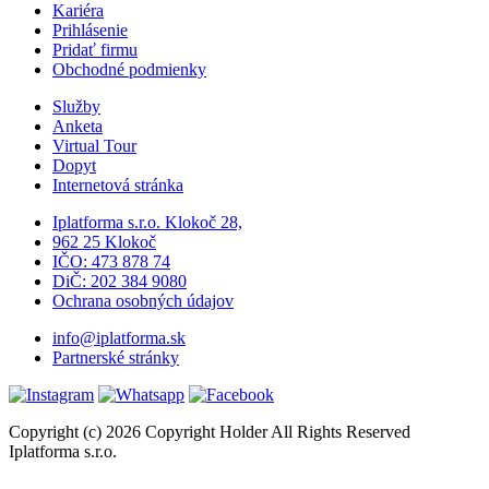
Kariéra
Prihlásenie
Pridať firmu
Obchodné podmienky
Služby
Anketa
Virtual Tour
Dopyt
Internetová stránka
Iplatforma s.r.o. Klokoč 28,
962 25 Klokoč
IČO: 473 878 74
DiČ: 202 384 9080
Ochrana osobných údajov
info@iplatforma.sk
Partnerské stránky
Copyright (c) 2026 Copyright Holder All Rights Reserved
Iplatforma s.r.o.