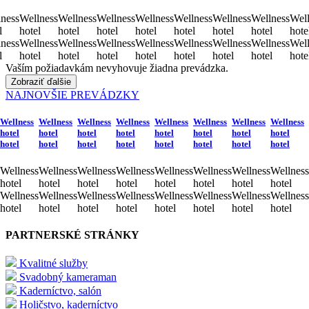
ness
Wellness
Wellness
Wellness
Wellness
Wellness
Wellness
Wellness
Well
l
hotel
hotel
hotel
hotel
hotel
hotel
hotel
hote
ness
Wellness
Wellness
Wellness
Wellness
Wellness
Wellness
Wellness
Well
l
hotel
hotel
hotel
hotel
hotel
hotel
hotel
hote
Vaším požiadavkám nevyhovuje žiadna prevádzka.
Zobraziť ďalšie
NAJNOVŠIE PREVÁDZKY
Wellness
Wellness
Wellness
Wellness
Wellness
Wellness
Wellness
Wellness
hotel
hotel
hotel
hotel
hotel
hotel
hotel
hotel
hotel
hotel
hotel
hotel
hotel
hotel
hotel
hotel
Wellness
Wellness
Wellness
Wellness
Wellness
Wellness
Wellness
Wellness
hotel
hotel
hotel
hotel
hotel
hotel
hotel
hotel
Wellness
Wellness
Wellness
Wellness
Wellness
Wellness
Wellness
Wellness
hotel
hotel
hotel
hotel
hotel
hotel
hotel
hotel
PARTNERSKÉ STRÁNKY
Kvalitné služby
Svadobný kameraman
Kaderníctvo, salón
Holičstvo, kaderníctvo