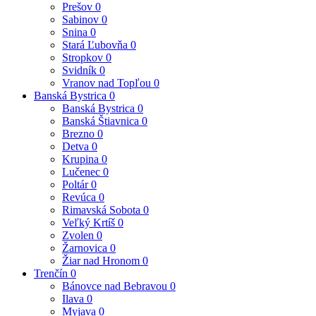
Prešov
0
Sabinov
0
Snina
0
Stará Ľubovňa
0
Stropkov
0
Svidník
0
Vranov nad Topľou
0
Banská Bystrica
0
Banská Bystrica
0
Banská Štiavnica
0
Brezno
0
Detva
0
Krupina
0
Lučenec
0
Poltár
0
Revúca
0
Rimavská Sobota
0
Veľký Krtíš
0
Zvolen
0
Žarnovica
0
Žiar nad Hronom
0
Trenčín
0
Bánovce nad Bebravou
0
Ilava
0
Myjava
0