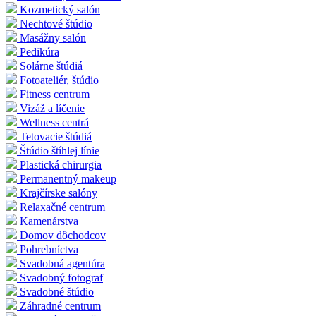
Kozmetický salón
Nechtové štúdio
Masážny salón
Pedikúra
Solárne štúdiá
Fotoateliér, štúdio
Fitness centrum
Vizáž a líčenie
Wellness centrá
Tetovacie štúdiá
Štúdio štíhlej línie
Plastická chirurgia
Permanentný makeup
Krajčírske salóny
Relaxačné centrum
Kamenárstva
Domov dôchodcov
Pohrebníctva
Svadobná agentúra
Svadobný fotograf
Svadobné štúdio
Záhradné centrum