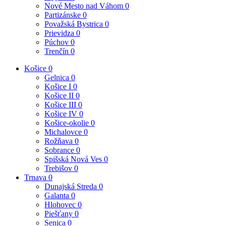
Nové Mesto nad Váhom
0
Partizánske
0
Považská Bystrica
0
Prievidza
0
Púchov
0
Trenčín
0
Košice
0
Gelnica
0
Košice I
0
Košice II
0
Košice III
0
Košice IV
0
Košice-okolie
0
Michalovce
0
Rožňava
0
Sobrance
0
Spišská Nová Ves
0
Trebišov
0
Trnava
0
Dunajská Streda
0
Galanta
0
Hlohovec
0
Piešťany
0
Senica
0