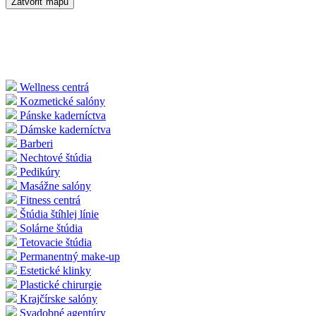
Zatvoriť mapu
Wellness centrá
Kozmetické salóny
Pánske kaderníctva
Dámske kaderníctva
Barberi
Nechtové štúdia
Pedikúry
Masážne salóny
Fitness centrá
Štúdia štíhlej línie
Solárne štúdia
Tetovacie štúdia
Permanentný make-up
Estetické klinky
Plastické chirurgie
Krajčírske salóny
Svadobné agentúry