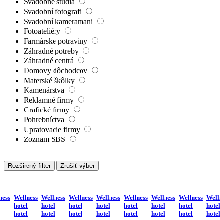
Svadobné štúdiá
Svadobní fotografi
Svadobní kameramani
Fotoateliéry
Farmárske potraviny
Záhradné potreby
Záhradné centrá
Domovy dôchodcov
Materské škôlky
Kamenárstva
Reklamné firmy
Grafické firmy
Pohrebníctva
Upratovacie firmy
Zoznam SBS
Rozširený filter
Zrušiť výber
ness
Wellness
Wellness
Wellness
Wellness
Wellness
Wellness
Wellness
Well
hotel
hotel
hotel
hotel
hotel
hotel
hotel
hotel
hotel
hotel
hotel
hotel
hotel
hotel
hotel
hotel