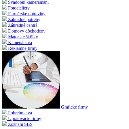
Svadobní kameramani
Fotoateliéry
Farmárske potraviny
Záhradné potreby
Záhradné centrá
Domovy dôchodcov
Materské škôlky
Kamenárstva
Reklamné firmy
Grafické firmy
Pohrebníctva
Upratovacie firmy
Zoznam SBS