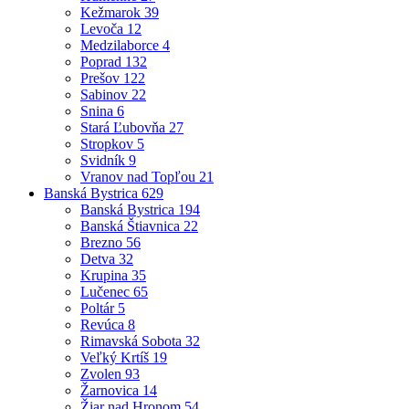
Kežmarok
39
Levoča
12
Medzilaborce
4
Poprad
132
Prešov
122
Sabinov
22
Snina
6
Stará Ľubovňa
27
Stropkov
5
Svidník
9
Vranov nad Topľou
21
Banská Bystrica
629
Banská Bystrica
194
Banská Štiavnica
22
Brezno
56
Detva
32
Krupina
35
Lučenec
65
Poltár
5
Revúca
8
Rimavská Sobota
32
Veľký Krtíš
19
Zvolen
93
Žarnovica
14
Žiar nad Hronom
54