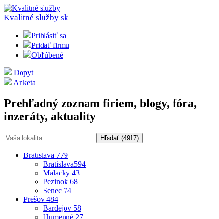
Kvalitné služby
sk
Prihlásiť sa
Pridať firmu
Obľúbené
Dopyt
Anketa
Prehľadný zoznam firiem, blogy, fóra,
inzeráty, aktuality
Hľadať (
4917
)
Bratislava
779
Bratislava
594
Malacky
43
Pezinok
68
Senec
74
Prešov
484
Bardejov
58
Humenné
27