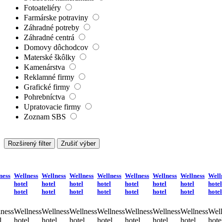
Fotoateliéry
Farmárske potraviny
Záhradné potreby
Záhradné centrá
Domovy dôchodcov
Materské škôlky
Kamenárstva
Reklamné firmy
Grafické firmy
Pohrebníctva
Upratovacie firmy
Zoznam SBS
Rozširený filter
Zrušiť výber
ness
Wellness
Wellness
Wellness
Wellness
Wellness
Wellness
Wellness
Well
hotel
hotel
hotel
hotel
hotel
hotel
hotel
hotel
hotel
hotel
hotel
hotel
hotel
hotel
hotel
hotel
ness
Wellness
Wellness
Wellness
Wellness
Wellness
Wellness
Wellness
Well
l
hotel
hotel
hotel
hotel
hotel
hotel
hotel
hote