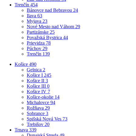
Trenčín
454
Bánovce nad Bebravou
24
Ilava
63
Myjava
23
Nové Mesto nad Váhom
29
Partizánske
25
Považská Bystrica
44
Prievidza
78
Púchov
29
Trenčín
139
Košice
490
Gelnica
2
Košice I
245
Košice II
3
Košice III
0
Košice IV
7
Košice-okolie
14
Michalovce
94
Rožňava
29
Sobrance
3
Spišská Nová Ves
73
Trebišov
20
Trnava
339
Dunajská Streda
49