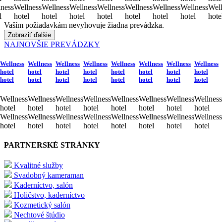
ness
Wellness
Wellness
Wellness
Wellness
Wellness
Wellness
Wellness
Well
l
hotel
hotel
hotel
hotel
hotel
hotel
hotel
hote
Vaším požiadavkám nevyhovuje žiadna prevádzka.
Zobraziť ďalšie
NAJNOVŠIE PREVÁDZKY
Wellness
Wellness
Wellness
Wellness
Wellness
Wellness
Wellness
Wellness
hotel
hotel
hotel
hotel
hotel
hotel
hotel
hotel
hotel
hotel
hotel
hotel
hotel
hotel
hotel
hotel
Wellness
Wellness
Wellness
Wellness
Wellness
Wellness
Wellness
Wellness
hotel
hotel
hotel
hotel
hotel
hotel
hotel
hotel
Wellness
Wellness
Wellness
Wellness
Wellness
Wellness
Wellness
Wellness
hotel
hotel
hotel
hotel
hotel
hotel
hotel
hotel
PARTNERSKÉ STRÁNKY
Kvalitné služby
Svadobný kameraman
Kaderníctvo, salón
Holičstvo, kaderníctvo
Kozmetický salón
Nechtové štúdio