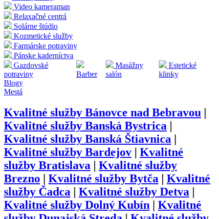
Video kameraman
Relaxačné centrá
Solárne štúdio
Kozmetické služby
Farmárske potraviny
Pánske kaderníctva
Gazdovské
Masážny
Estetické
potraviny
Barber
salón
klinky
Blogy
Mestá
Kvalitné služby
Bánovce nad Bebravou
|
Kvalitné služby
Banská Bystrica
|
Kvalitné služby
Banská Štiavnica
|
Kvalitné služby
Bardejov
|
Kvalitné
služby
Bratislava
|
Kvalitné služby
Brezno
|
Kvalitné služby
Bytča
|
Kvalitné
služby
Čadca
|
Kvalitné služby
Detva
|
Kvalitné služby
Dolný Kubín
|
Kvalitné
služby
Dunajská Streda
|
Kvalitné služby