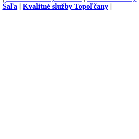
Šaľa
|
Kvalitné služby
Topoľčany
|
Kvalitné služby
Trebišov
|
Kvalitné služby
Trenčín
|
Kvalitné služby
Trnava
|
Kvalitné služby
Turčianske Teplice
|
Kvalitné služby
Tvrdošín
|
Kvalitné
služby
Veľký Krtíš
|
Kvalitné služby
Vranov nad Topľou
|
Kvalitné služby
Zlaté Moravce
|
Kvalitné služby
Zvolen
|
Kvalitné služby
Žarnovica
|
Kvalitné
služby
Žiar nad Hronom
|
Kvalitné služby
Žilina
O nás
Kariéra
Prihlásenie
Pridať firmu
Obchodné podmienky
Služby