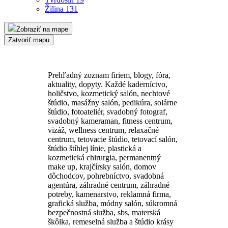
Žilina
131
Zobraziť na mape
Zatvoriť mapu
Prehľadný zoznam firiem, blogy, fóra,
aktuality, dopyty. Každé kaderníctvo,
holičstvo, kozmetický salón, nechtové
štúdio, masážny salón, pedikúra, solárne
štúdio, fotoateliér, svadobný fotograf,
svadobný kameraman, fitness centrum,
vizáž, wellness centrum, relaxačné
centrum, tetovacie štúdio, tetovací salón,
štúdio štíhlej línie, plastická a
kozmetická chirurgia, permanentný
make up, krajčírsky salón, domov
dôchodcov, pohrebníctvo, svadobná
agentúra, záhradné centrum, záhradné
potreby, kamenarstvo, reklamná firma,
grafická služba, módny salón, súkromná
bezpečnostná služba, sbs, materská
škôlka, remeselná služba a štúdio krásy