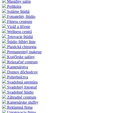
Masážny salón
Pedikúra
Solárne štúdiá
Fotoateliér, štúdio
Fitness centrum
Vizáž a líčenie
Wellness centrá
Tetovacie štúdiá
Štúdio štíhlej línie
Plastická chirurgia
Permanentný makeup
Krajčírske salóny
Relaxačné centrum
Kamenárstva
Domov dôchodcov
Pohrebníctva
Svadobná agentúra
Svadobný fotograf
Svadobné štúdio
Záhradné centrum
Kamenárske služby
Reklamná firma
Upratovacia firma