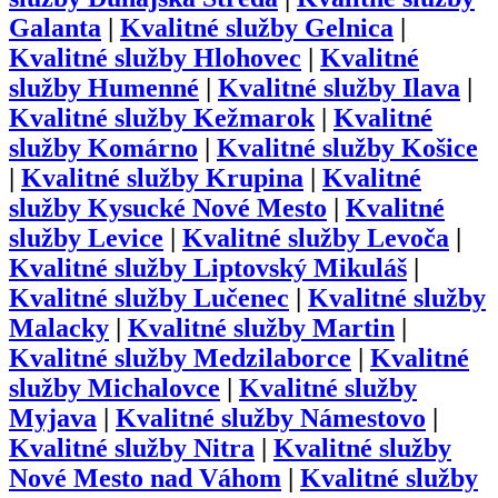
Galanta
|
Kvalitné služby
Gelnica
|
Kvalitné služby
Hlohovec
|
Kvalitné
služby
Humenné
|
Kvalitné služby
Ilava
|
Kvalitné služby
Kežmarok
|
Kvalitné
služby
Komárno
|
Kvalitné služby
Košice
|
Kvalitné služby
Krupina
|
Kvalitné
služby
Kysucké Nové Mesto
|
Kvalitné
služby
Levice
|
Kvalitné služby
Levoča
|
Kvalitné služby
Liptovský Mikuláš
|
Kvalitné služby
Lučenec
|
Kvalitné služby
Malacky
|
Kvalitné služby
Martin
|
Kvalitné služby
Medzilaborce
|
Kvalitné
služby
Michalovce
|
Kvalitné služby
Myjava
|
Kvalitné služby
Námestovo
|
Kvalitné služby
Nitra
|
Kvalitné služby
Nové Mesto nad Váhom
|
Kvalitné služby