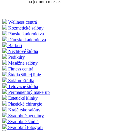
na jednom mieste.
Wellness centrá
Kozmetické salóny
Pánske kaderníctva
Dámske kaderníctva
Barberi
Nechtové štúdia
Pedikúry
Masážne salóny
Fitness centrá
Štúdia štíhlej línie
Solárne štúdia
Tetovacie štúdia
Permanentný make-up
Estetické klinky
Plastické chirurgie
Krajčírske salóny
Svadobné agentúry
Svadobné štúdiá
Svadobní fotografi