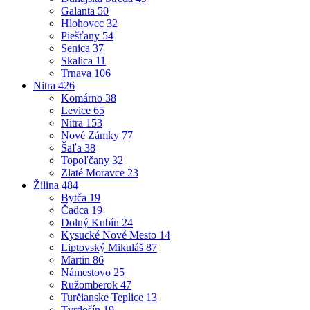
Galanta
50
Hlohovec
32
Piešťany
54
Senica
37
Skalica
11
Trnava
106
Nitra
426
Komárno
38
Levice
65
Nitra
153
Nové Zámky
77
Šaľa
38
Topoľčany
32
Zlaté Moravce
23
Žilina
484
Bytča
19
Čadca
19
Dolný Kubín
24
Kysucké Nové Mesto
14
Liptovský Mikuláš
87
Martin
86
Námestovo
25
Ružomberok
47
Turčianske Teplice
13
Tvrdošín
19