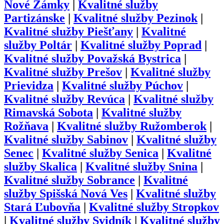
Nové Zámky
|
Kvalitné služby
Partizánske
|
Kvalitné služby
Pezinok
|
Kvalitné služby
Piešťany
|
Kvalitné
služby
Poltár
|
Kvalitné služby
Poprad
|
Kvalitné služby
Považská Bystrica
|
Kvalitné služby
Prešov
|
Kvalitné služby
Prievidza
|
Kvalitné služby
Púchov
|
Kvalitné služby
Revúca
|
Kvalitné služby
Rimavská Sobota
|
Kvalitné služby
Rožňava
|
Kvalitné služby
Ružomberok
|
Kvalitné služby
Sabinov
|
Kvalitné služby
Senec
|
Kvalitné služby
Senica
|
Kvalitné
služby
Skalica
|
Kvalitné služby
Snina
|
Kvalitné služby
Sobrance
|
Kvalitné
služby
Spišská Nová Ves
|
Kvalitné služby
Stará Ľubovňa
|
Kvalitné služby
Stropkov
|
Kvalitné služby
Svidník
|
Kvalitné služby