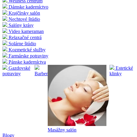
Wellness centrum
Dámske kaderníctvo
Krajčírsky salón
Nechtové štúdio
Salóny krásy
Video kameraman
Relaxačné centrá
Solárne štúdio
Kozmetické služby
Farmárske potraviny
Pánske kaderníctva
Gazdovské
Estetické
potraviny
Barber
klinky
Masážny salón
Blogy