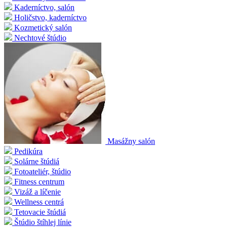
Kaderníctvo, salón
Holičstvo, kaderníctvo
Kozmetický salón
Nechtové štúdio
Masážny salón
Pedikúra
Solárne štúdiá
Fotoateliér, štúdio
Fitness centrum
Vizáž a líčenie
Wellness centrá
Tetovacie štúdiá
Štúdio štíhlej línie