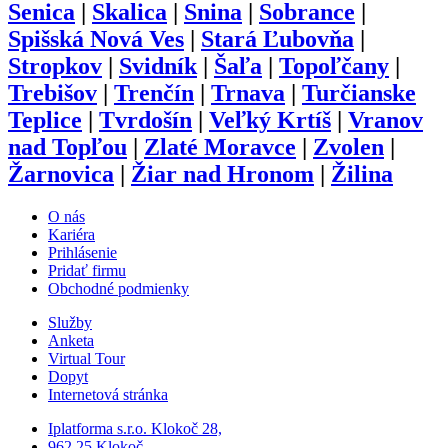
Senica
|
Skalica
|
Snina
|
Sobrance
|
Spišská Nová Ves
|
Stará Ľubovňa
|
Stropkov
|
Svidník
|
Šaľa
|
Topoľčany
|
Trebišov
|
Trenčín
|
Trnava
|
Turčianske
Teplice
|
Tvrdošín
|
Veľký Krtíš
|
Vranov
nad Topľou
|
Zlaté Moravce
|
Zvolen
|
Žarnovica
|
Žiar nad Hronom
|
Žilina
O nás
Kariéra
Prihlásenie
Pridať firmu
Obchodné podmienky
Služby
Anketa
Virtual Tour
Dopyt
Internetová stránka
Iplatforma s.r.o. Klokoč 28,
962 25 Klokoč