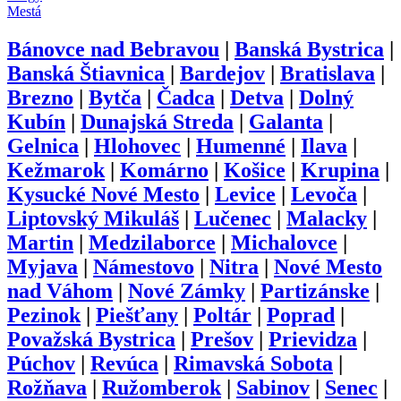
Mestá
Bánovce nad Bebravou
|
Banská Bystrica
|
Banská Štiavnica
|
Bardejov
|
Bratislava
|
Brezno
|
Bytča
|
Čadca
|
Detva
|
Dolný
Kubín
|
Dunajská Streda
|
Galanta
|
Gelnica
|
Hlohovec
|
Humenné
|
Ilava
|
Kežmarok
|
Komárno
|
Košice
|
Krupina
|
Kysucké Nové Mesto
|
Levice
|
Levoča
|
Liptovský Mikuláš
|
Lučenec
|
Malacky
|
Martin
|
Medzilaborce
|
Michalovce
|
Myjava
|
Námestovo
|
Nitra
|
Nové Mesto
nad Váhom
|
Nové Zámky
|
Partizánske
|
Pezinok
|
Piešťany
|
Poltár
|
Poprad
|
Považská Bystrica
|
Prešov
|
Prievidza
|
Púchov
|
Revúca
|
Rimavská Sobota
|
Rožňava
|
Ružomberok
|
Sabinov
|
Senec
|