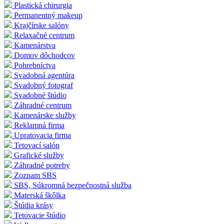
Plastická chirurgia
Permanentný makeup
Krajčírske salóny
Relaxačné centrum
Kamenárstva
Domov dôchodcov
Pohrebníctva
Svadobná agentúra
Svadobný fotograf
Svadobné štúdio
Záhradné centrum
Kamenárske služby
Reklamná firma
Upratovacia firma
Tetovací salón
Grafické služby
Záhradné potreby
Zoznam SBS
SBS, Súkromná bezpečnostná služba
Materská škôlka
Štúdia krásy
Tetovacie štúdio