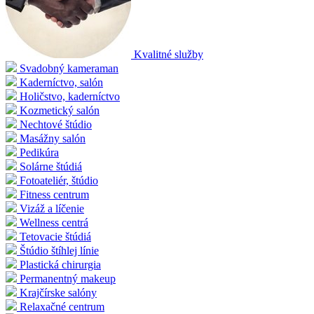
Kvalitné služby
Svadobný kameraman
Kaderníctvo, salón
Holičstvo, kaderníctvo
Kozmetický salón
Nechtové štúdio
Masážny salón
Pedikúra
Solárne štúdiá
Fotoateliér, štúdio
Fitness centrum
Vizáž a líčenie
Wellness centrá
Tetovacie štúdiá
Štúdio štíhlej línie
Plastická chirurgia
Permanentný makeup
Krajčírske salóny
Relaxačné centrum