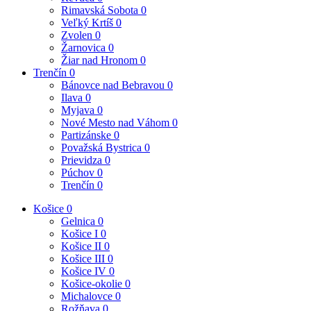
Rimavská Sobota
0
Veľký Krtíš
0
Zvolen
0
Žarnovica
0
Žiar nad Hronom
0
Trenčín
0
Bánovce nad Bebravou
0
Ilava
0
Myjava
0
Nové Mesto nad Váhom
0
Partizánske
0
Považská Bystrica
0
Prievidza
0
Púchov
0
Trenčín
0
Košice
0
Gelnica
0
Košice I
0
Košice II
0
Košice III
0
Košice IV
0
Košice-okolie
0
Michalovce
0
Rožňava
0