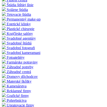
Fitness centrá
Štúdia štíhlej línie
Solárne štúdia
Tetovacie štúdia
Permanentný make-up
Estetické klinky
Plastické chirurgie
Krajčírske salóny
Svadobné agentúry
Svadobné štúdiá
Svadobní fotografi
Svadobní kameramani
Fotoateliéry
Farmárske potraviny
Záhradné potreby
Záhradné centrá
Domovy dôchodcov
Materské škôlky
Kamenárstva
Reklamné firmy
Grafické firmy
Pohrebníctva
Upratovacie firmy