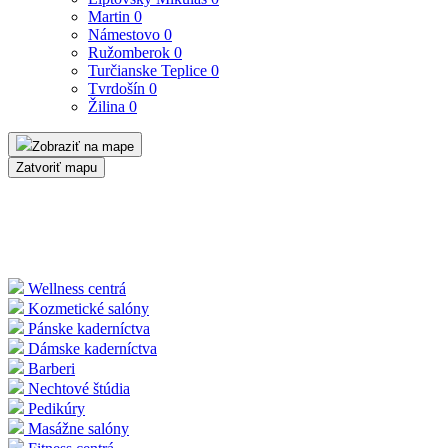
Martin
0
Námestovo
0
Ružomberok
0
Turčianske Teplice
0
Tvrdošín
0
Žilina
0
Zobraziť na mape
Zatvoriť mapu
Wellness centrá
Kozmetické salóny
Pánske kaderníctva
Dámske kaderníctva
Barberi
Nechtové štúdia
Pedikúry
Masážne salóny