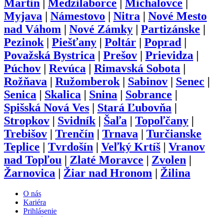
Martin
|
Medzilaborce
|
Michalovce
|
Myjava
|
Námestovo
|
Nitra
|
Nové Mesto
nad Váhom
|
Nové Zámky
|
Partizánske
|
Pezinok
|
Piešťany
|
Poltár
|
Poprad
|
Považská Bystrica
|
Prešov
|
Prievidza
|
Púchov
|
Revúca
|
Rimavská Sobota
|
Rožňava
|
Ružomberok
|
Sabinov
|
Senec
|
Senica
|
Skalica
|
Snina
|
Sobrance
|
Spišská Nová Ves
|
Stará Ľubovňa
|
Stropkov
|
Svidník
|
Šaľa
|
Topoľčany
|
Trebišov
|
Trenčín
|
Trnava
|
Turčianske
Teplice
|
Tvrdošín
|
Veľký Krtíš
|
Vranov
nad Topľou
|
Zlaté Moravce
|
Zvolen
|
Žarnovica
|
Žiar nad Hronom
|
Žilina
O nás
Kariéra
Prihlásenie