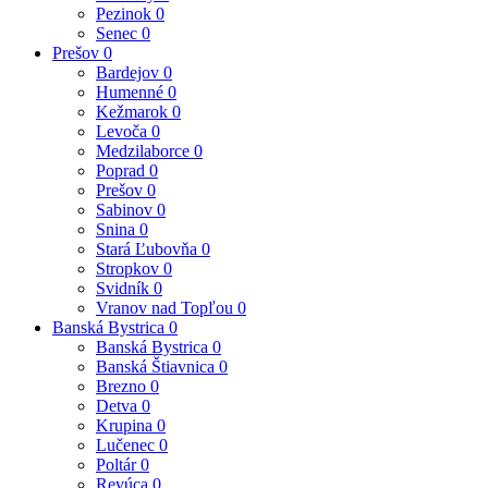
Pezinok
0
Senec
0
Prešov
0
Bardejov
0
Humenné
0
Kežmarok
0
Levoča
0
Medzilaborce
0
Poprad
0
Prešov
0
Sabinov
0
Snina
0
Stará Ľubovňa
0
Stropkov
0
Svidník
0
Vranov nad Topľou
0
Banská Bystrica
0
Banská Bystrica
0
Banská Štiavnica
0
Brezno
0
Detva
0
Krupina
0
Lučenec
0
Poltár
0
Revúca
0