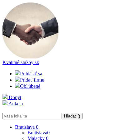
Kvalitné služby
sk
Prihlásiť sa
Pridať firmu
Obľúbené
Dopyt
Anketa
Hľadať (
)
Bratislava
0
Bratislava
0
Malacky
0