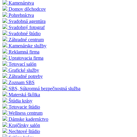
Kamenárstva
Domov dôchodcov
Pohrebníctva
Svadobná agentúra
Svadobný fotograf
Svadobné štúdio
Záhradné centrum
Kamenárske služby
Reklamná firma
Upratovacia firma
Tetovací salón
Grafické služby
Záhradné potreby
Zoznam SBS
SBS, Súkromná bezpečnostná služba
Materská škôlka
Štúdia krásy
Tetovacie štúdio
Wellness centrum
Dámske kaderníctvo
Krajčírsky salón
Nechtové štúdio