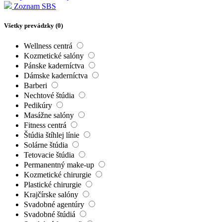
Zoznam SBS
Všetky prevádzky (
0
)
Wellness centrá
Kozmetické salóny
Pánske kaderníctva
Dámske kaderníctva
Barberi
Nechtové štúdia
Pedikúry
Masážne salóny
Fitness centrá
Štúdia štíhlej línie
Solárne štúdia
Tetovacie štúdia
Permanentný make-up
Kozmetické chirurgie
Plastické chirurgie
Krajčírske salóny
Svadobné agentúry
Svadobné štúdiá