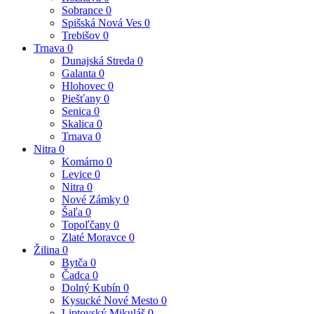
Sobrance
0
Spišská Nová Ves
0
Trebišov
0
Trnava
0
Dunajská Streda
0
Galanta
0
Hlohovec
0
Piešťany
0
Senica
0
Skalica
0
Trnava
0
Nitra
0
Komárno
0
Levice
0
Nitra
0
Nové Zámky
0
Šaľa
0
Topoľčany
0
Zlaté Moravce
0
Žilina
0
Bytča
0
Čadca
0
Dolný Kubín
0
Kysucké Nové Mesto
0
Liptovský Mikuláš
0