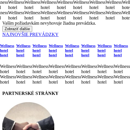
ness
Wellness
Wellness
Wellness
Wellness
Wellness
Wellness
Wellness
Well
l
hotel
hotel
hotel
hotel
hotel
hotel
hotel
hote
ness
Wellness
Wellness
Wellness
Wellness
Wellness
Wellness
Wellness
Well
l
hotel
hotel
hotel
hotel
hotel
hotel
hotel
hote
Vaším požiadavkám nevyhovuje žiadna prevádzka.
Zobraziť ďalšie
NAJNOVŠIE PREVÁDZKY
Wellness
Wellness
Wellness
Wellness
Wellness
Wellness
Wellness
Wellness
hotel
hotel
hotel
hotel
hotel
hotel
hotel
hotel
hotel
hotel
hotel
hotel
hotel
hotel
hotel
hotel
Wellness
Wellness
Wellness
Wellness
Wellness
Wellness
Wellness
Wellness
hotel
hotel
hotel
hotel
hotel
hotel
hotel
hotel
Wellness
Wellness
Wellness
Wellness
Wellness
Wellness
Wellness
Wellness
hotel
hotel
hotel
hotel
hotel
hotel
hotel
hotel
PARTNERSKÉ STRÁNKY