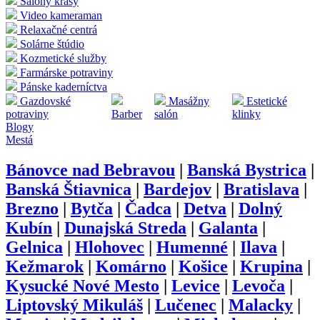
Salóny krásy
Video kameraman
Relaxačné centrá
Solárne štúdio
Kozmetické služby
Farmárske potraviny
Pánske kaderníctva
Gazdovské
Masážny
Estetické
potraviny
Barber
salón
klinky
Blogy
Mestá
Bánovce nad Bebravou
|
Banská Bystrica
|
Banská Štiavnica
|
Bardejov
|
Bratislava
|
Brezno
|
Bytča
|
Čadca
|
Detva
|
Dolný
Kubín
|
Dunajská Streda
|
Galanta
|
Gelnica
|
Hlohovec
|
Humenné
|
Ilava
|
Kežmarok
|
Komárno
|
Košice
|
Krupina
|
Kysucké Nové Mesto
|
Levice
|
Levoča
|
Liptovský Mikuláš
|
Lučenec
|
Malacky
|