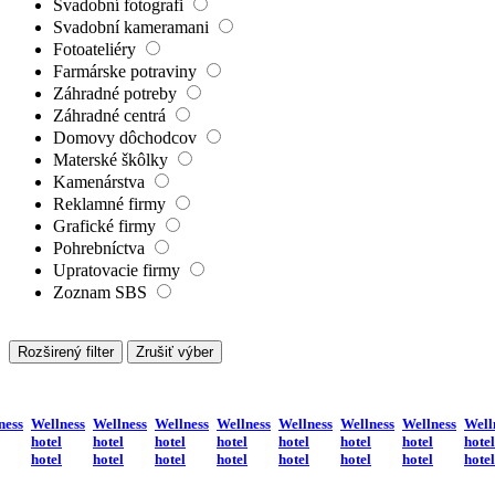
Svadobní fotografi
Svadobní kameramani
Fotoateliéry
Farmárske potraviny
Záhradné potreby
Záhradné centrá
Domovy dôchodcov
Materské škôlky
Kamenárstva
Reklamné firmy
Grafické firmy
Pohrebníctva
Upratovacie firmy
Zoznam SBS
Rozširený filter
Zrušiť výber
ness
Wellness
Wellness
Wellness
Wellness
Wellness
Wellness
Wellness
Well
hotel
hotel
hotel
hotel
hotel
hotel
hotel
hotel
hotel
hotel
hotel
hotel
hotel
hotel
hotel
hotel