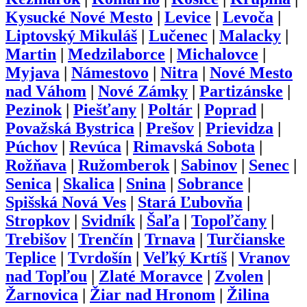
Kysucké Nové Mesto
|
Levice
|
Levoča
|
Liptovský Mikuláš
|
Lučenec
|
Malacky
|
Martin
|
Medzilaborce
|
Michalovce
|
Myjava
|
Námestovo
|
Nitra
|
Nové Mesto
nad Váhom
|
Nové Zámky
|
Partizánske
|
Pezinok
|
Piešťany
|
Poltár
|
Poprad
|
Považská Bystrica
|
Prešov
|
Prievidza
|
Púchov
|
Revúca
|
Rimavská Sobota
|
Rožňava
|
Ružomberok
|
Sabinov
|
Senec
|
Senica
|
Skalica
|
Snina
|
Sobrance
|
Spišská Nová Ves
|
Stará Ľubovňa
|
Stropkov
|
Svidník
|
Šaľa
|
Topoľčany
|
Trebišov
|
Trenčín
|
Trnava
|
Turčianske
Teplice
|
Tvrdošín
|
Veľký Krtíš
|
Vranov
nad Topľou
|
Zlaté Moravce
|
Zvolen
|
Žarnovica
|
Žiar nad Hronom
|
Žilina