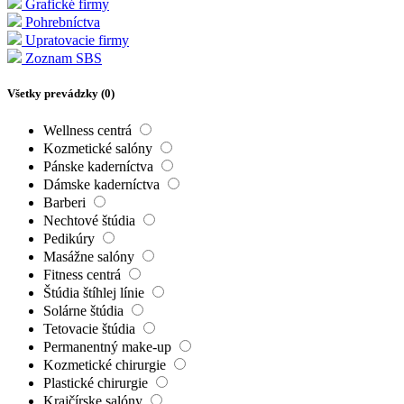
Grafické firmy
Pohrebníctva
Upratovacie firmy
Zoznam SBS
Všetky prevádzky (
0
)
Wellness centrá
Kozmetické salóny
Pánske kaderníctva
Dámske kaderníctva
Barberi
Nechtové štúdia
Pedikúry
Masážne salóny
Fitness centrá
Štúdia štíhlej línie
Solárne štúdia
Tetovacie štúdia
Permanentný make-up
Kozmetické chirurgie
Plastické chirurgie
Krajčírske salóny