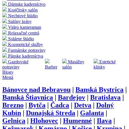
Dámske kaderníctvo
Krajčírsky salón
Nechtové štúdio
Salóny krásy
Video kameraman
Relaxačné centrá
Solárne štúdio
Kozmetické služby
Farmárske potraviny
Pánske kaderníctva
Gazdovské
Masážny
Estetické
potraviny
Barber
salón
klinky
Blogy
Mestá
Bánovce nad Bebravou
|
Banská Bystrica
|
Banská Štiavnica
|
Bardejov
|
Bratislava
|
Brezno
|
Bytča
|
Čadca
|
Detva
|
Dolný
Kubín
|
Dunajská Streda
|
Galanta
|
Gelnica
|
Hlohovec
|
Humenné
|
Ilava
|
Kežmarok
|
Komárno
|
Košice
|
Krupina
|