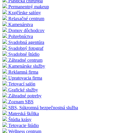
Plastická chirurgia
Permanentný makeup
Krajčírske salóny
Relaxačné centrum
Kamenárstva
Domov dôchodcov
Pohrebníctva
Svadobná agentúra
Svadobný fotograf
Svadobné štúdio
Záhradné centrum
Kamenárske služby
Reklamná firma
Upratovacia firma
Tetovací salón
Grafické služby
Záhradné potreby
Zoznam SBS
SBS, Súkromná bezpečnostná služba
Materská škôlka
Štúdia krásy
Tetovacie štúdio
Wellness centrum