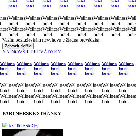
hotel
hotel
hotel
hotel
hotel
hotel
hotel
hotel
hotel
hotel
hotel
hotel
hotel
hotel
hotel
hotel
ness
Wellness
Wellness
Wellness
Wellness
Wellness
Wellness
Wellness
Well
l
hotel
hotel
hotel
hotel
hotel
hotel
hotel
hote
ness
Wellness
Wellness
Wellness
Wellness
Wellness
Wellness
Wellness
Well
l
hotel
hotel
hotel
hotel
hotel
hotel
hotel
hote
Vaším požiadavkám nevyhovuje žiadna prevádzka.
Zobraziť ďalšie
NAJNOVŠIE PREVÁDZKY
Wellness
Wellness
Wellness
Wellness
Wellness
Wellness
Wellness
Wellness
hotel
hotel
hotel
hotel
hotel
hotel
hotel
hotel
hotel
hotel
hotel
hotel
hotel
hotel
hotel
hotel
Wellness
Wellness
Wellness
Wellness
Wellness
Wellness
Wellness
Wellness
hotel
hotel
hotel
hotel
hotel
hotel
hotel
hotel
Wellness
Wellness
Wellness
Wellness
Wellness
Wellness
Wellness
Wellness
hotel
hotel
hotel
hotel
hotel
hotel
hotel
hotel
PARTNERSKÉ STRÁNKY
Kvalitné služby