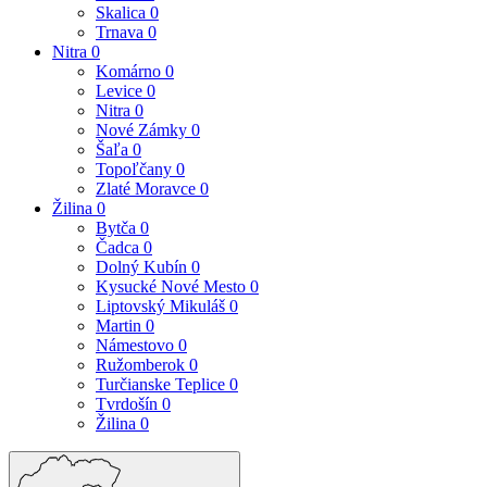
Skalica
0
Trnava
0
Nitra
0
Komárno
0
Levice
0
Nitra
0
Nové Zámky
0
Šaľa
0
Topoľčany
0
Zlaté Moravce
0
Žilina
0
Bytča
0
Čadca
0
Dolný Kubín
0
Kysucké Nové Mesto
0
Liptovský Mikuláš
0
Martin
0
Námestovo
0
Ružomberok
0
Turčianske Teplice
0
Tvrdošín
0
Žilina
0