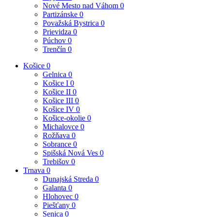
Nové Mesto nad Váhom
0
Partizánske
0
Považská Bystrica
0
Prievidza
0
Púchov
0
Trenčín
0
Košice
0
Gelnica
0
Košice I
0
Košice II
0
Košice III
0
Košice IV
0
Košice-okolie
0
Michalovce
0
Rožňava
0
Sobrance
0
Spišská Nová Ves
0
Trebišov
0
Trnava
0
Dunajská Streda
0
Galanta
0
Hlohovec
0
Piešťany
0
Senica
0