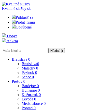
Kvalitné služby
sk
Prihlásiť sa
Pridať firmu
Obľúbené
Dopyt
Anketa
Hľadať (
)
Bratislava
0
Bratislava
0
Malacky
0
Pezinok
0
Senec
0
Prešov
0
Bardejov
0
Humenné
0
Kežmarok
0
Levoča
0
Medzilaborce
0
Poprad
0