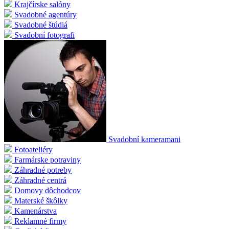
Krajčírske salóny
Svadobné agentúry
Svadobné štúdiá
Svadobní fotografi
Svadobní kameramani
Fotoateliéry
Farmárske potraviny
Záhradné potreby
Záhradné centrá
Domovy dôchodcov
Materské škôlky
Kamenárstva
Reklamné firmy