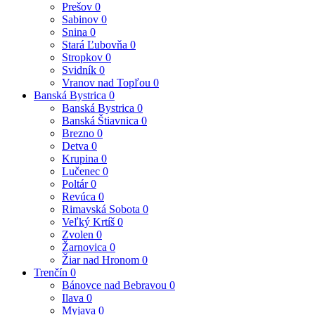
Prešov
0
Sabinov
0
Snina
0
Stará Ľubovňa
0
Stropkov
0
Svidník
0
Vranov nad Topľou
0
Banská Bystrica
0
Banská Bystrica
0
Banská Štiavnica
0
Brezno
0
Detva
0
Krupina
0
Lučenec
0
Poltár
0
Revúca
0
Rimavská Sobota
0
Veľký Krtíš
0
Zvolen
0
Žarnovica
0
Žiar nad Hronom
0
Trenčín
0
Bánovce nad Bebravou
0
Ilava
0
Myjava
0