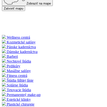
Zobraziť na mape
Zatvoriť mapu
Wellness centrá
Kozmetické salóny
Pánske kaderníctva
Dámske kaderníctva
Barberi
Nechtové štúdia
Pedikúry
Masážne salóny
Fitness centrá
Štúdia štíhlej línie
Solárne štúdia
Tetovacie štúdia
Permanentný make-up
Estetické klinky
Plastické chirurgie