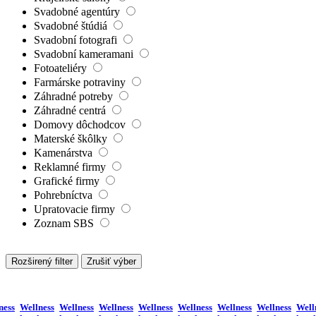
Svadobné agentúry
Svadobné štúdiá
Svadobní fotografi
Svadobní kameramani
Fotoateliéry
Farmárske potraviny
Záhradné potreby
Záhradné centrá
Domovy dôchodcov
Materské škôlky
Kamenárstva
Reklamné firmy
Grafické firmy
Pohrebníctva
Upratovacie firmy
Zoznam SBS
Rozširený filter
Zrušiť výber
ness
Wellness
Wellness
Wellness
Wellness
Wellness
Wellness
Wellness
Well