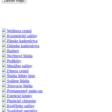
Zatvoriť mapu
Wellness centrá
Kozmetické salóny
Pánske kaderníctva
Dámske kaderníctva
Barberi
Nechtové štúdia
Pedikúry
Masážne salóny
Fitness centrá
Štúdia štíhlej línie
Solárne štúdia
Tetovacie štúdia
Permanentný make-up
Estetické klinky
Plastické chirurgie
Krajčírske salóny
Svadobné agentúry