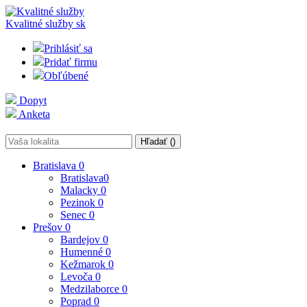
Kvalitné služby
sk
Prihlásiť sa
Pridať firmu
Obľúbené
Dopyt
Anketa
Hľadať (
)
Bratislava
0
Bratislava
0
Malacky
0
Pezinok
0
Senec
0
Prešov
0
Bardejov
0
Humenné
0
Kežmarok
0
Levoča
0
Medzilaborce
0
Poprad
0