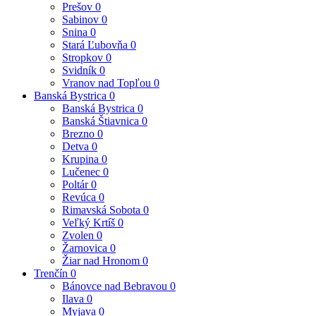
Prešov
0
Sabinov
0
Snina
0
Stará Ľubovňa
0
Stropkov
0
Svidník
0
Vranov nad Topľou
0
Banská Bystrica
0
Banská Bystrica
0
Banská Štiavnica
0
Brezno
0
Detva
0
Krupina
0
Lučenec
0
Poltár
0
Revúca
0
Rimavská Sobota
0
Veľký Krtíš
0
Zvolen
0
Žarnovica
0
Žiar nad Hronom
0
Trenčín
0
Bánovce nad Bebravou
0
Ilava
0
Myjava
0