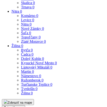
Skalica
0
Trnava
0
Nitra
0
Komárno
0
Levice
0
Nitra
0
Nové Zámky
0
Šaľa
0
Topoľčany
0
Zlaté Moravce
0
Žilina
0
Bytča
0
Čadca
0
Dolný Kubín
0
Kysucké Nové Mesto
0
Liptovský Mikuláš
0
Martin
0
Námestovo
0
Ružomberok
0
Turčianske Teplice
0
Tvrdošín
0
Žilina
0
Zobraziť na mape