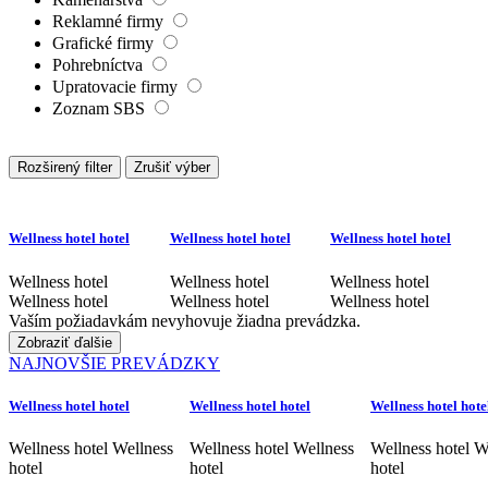
Reklamné firmy
Grafické firmy
Pohrebníctva
Upratovacie firmy
Zoznam SBS
Rozširený filter
Zrušiť výber
Wellness hotel hotel
Wellness hotel hotel
Wellness hotel hotel
Wellness hotel
Wellness hotel
Wellness hotel
Wellness hotel
Wellness hotel
Wellness hotel
Vaším požiadavkám nevyhovuje žiadna prevádzka.
Zobraziť ďalšie
NAJNOVŠIE PREVÁDZKY
Wellness hotel hotel
Wellness hotel hotel
Wellness hotel hote
Wellness hotel Wellness
Wellness hotel Wellness
Wellness hotel W
hotel
hotel
hotel