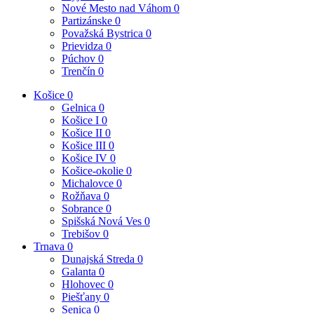
Nové Mesto nad Váhom
0
Partizánske
0
Považská Bystrica
0
Prievidza
0
Púchov
0
Trenčín
0
Košice
0
Gelnica
0
Košice I
0
Košice II
0
Košice III
0
Košice IV
0
Košice-okolie
0
Michalovce
0
Rožňava
0
Sobrance
0
Spišská Nová Ves
0
Trebišov
0
Trnava
0
Dunajská Streda
0
Galanta
0
Hlohovec
0
Piešťany
0
Senica
0