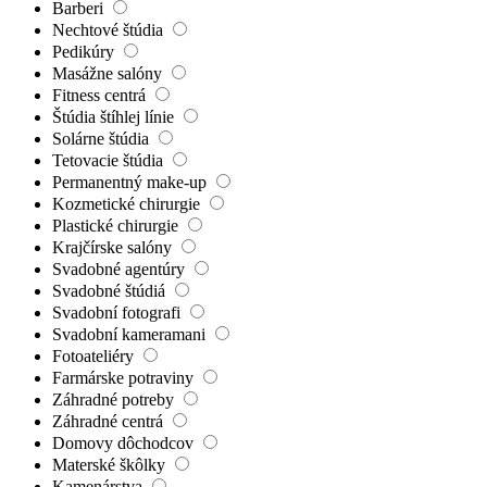
Barberi
Nechtové štúdia
Pedikúry
Masážne salóny
Fitness centrá
Štúdia štíhlej línie
Solárne štúdia
Tetovacie štúdia
Permanentný make-up
Kozmetické chirurgie
Plastické chirurgie
Krajčírske salóny
Svadobné agentúry
Svadobné štúdiá
Svadobní fotografi
Svadobní kameramani
Fotoateliéry
Farmárske potraviny
Záhradné potreby
Záhradné centrá
Domovy dôchodcov
Materské škôlky
Kamenárstva