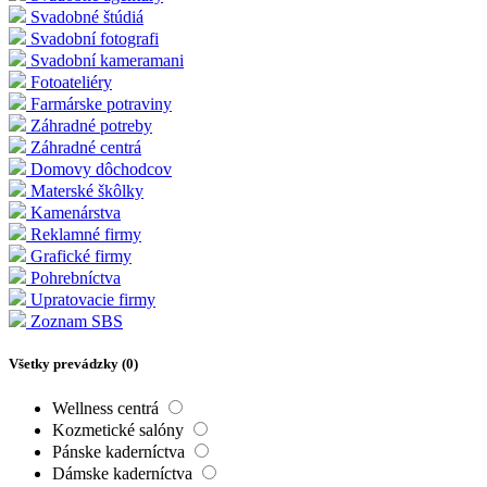
Svadobné štúdiá
Svadobní fotografi
Svadobní kameramani
Fotoateliéry
Farmárske potraviny
Záhradné potreby
Záhradné centrá
Domovy dôchodcov
Materské škôlky
Kamenárstva
Reklamné firmy
Grafické firmy
Pohrebníctva
Upratovacie firmy
Zoznam SBS
Všetky prevádzky (
0
)
Wellness centrá
Kozmetické salóny
Pánske kaderníctva
Dámske kaderníctva