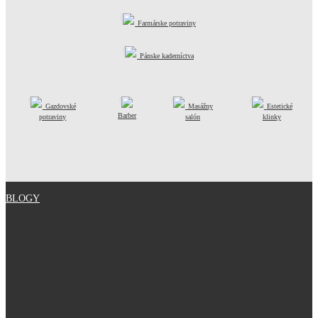
Farmárske potraviny
Pánske kaderníctva
Gazdovské
Masážny
Estetické
Barber
potraviny
salón
klinky
BLOGY