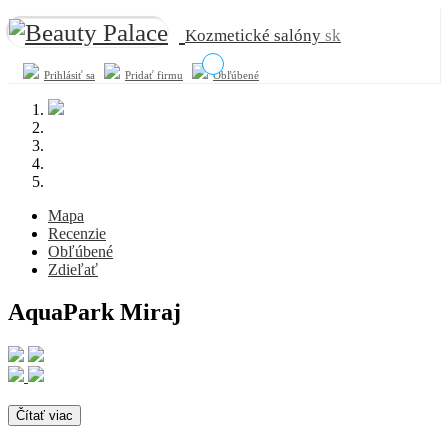
Kozmetické salóny
sk
Prihlásiť sa
Pridať firmu
Obľúbené
Mapa
Recenzie
Obľúbené
Zdieľať
AquaPark Miraj
Čítať viac