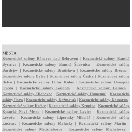
MESTÁ
Kozmetické salóny
Bánovce nad Bebravou
|
Kozmetické salóny
Banská
Bystrica
|
Kozmetické salóny
Banská Štiavnica
|
Kozmetické salóny
Bardejov
|
Kozmetické salóny
Bratislava
|
Kozmetické salóny
Brezno
|
Kozmetické salóny
Bytča
|
Kozmetické salóny
Čadca
|
Kozmetické salóny
Detva
|
Kozmetické salóny
Dolný Kubín
|
Kozmetické salóny
Dunajská
Streda
|
Kozmetické salóny
Galanta
|
Kozmetické salóny
Gelnica
|
Kozmetické salóny
Hlohovec
|
Kozmetické salóny
Humenné
|
Kozmetické
salóny
Ilava
|
Kozmetické salóny
Kežmarok
|
Kozmetické salóny
Komárno
|
Kozmetické salóny
Košice
|
Kozmetické salóny
Krupina
|
Kozmetické salóny
Kysucké Nové Mesto
|
Kozmetické salóny
Levice
|
Kozmetické salóny
Levoča
|
Kozmetické salóny
Liptovský Mikuláš
|
Kozmetické salóny
Lučenec
|
Kozmetické salóny
Malacky
|
Kozmetické salóny
Martin
|
Kozmetické salóny
Medzilaborce
|
Kozmetické salóny
Michalovce
|