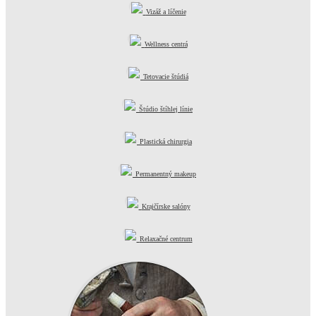
Vizáž a líčenie
Wellness centrá
Tetovacie štúdiá
Štúdio štíhlej línie
Plastická chirurgia
Permanentný makeup
Krajčírske salóny
Relaxačné centrum