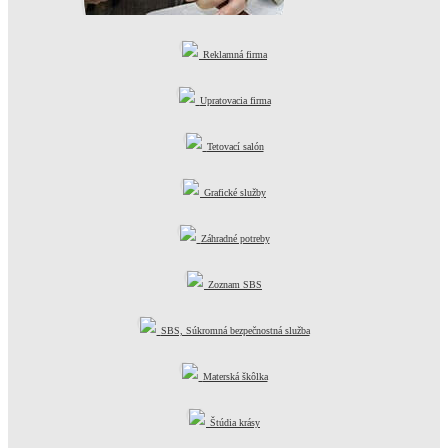
Reklamná firma
Kamenárske služby
Upratovacia firma
Tetovací salón
Grafické služby
Záhradné potreby
Zoznam SBS
SBS, Súkromná bezpečnostná služba
Materská škôlka
Štúdia krásy