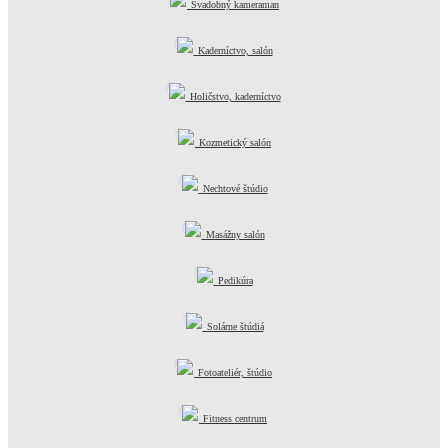
Svadobný kameraman
Kaderníctvo, salón
Holičstvo, kaderníctvo
Kozmetický salón
Nechtové štúdio
Masážny salón
Pedikúra
Solárne štúdiá
Fotoateliér, štúdio
Fitness centrum