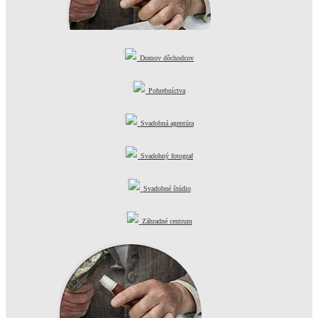
Domov dôchodcov
Kamenárstva
Pohrebníctva
Svadobná agentúra
Svadobný fotograf
Svadobné štúdio
Záhradné centrum