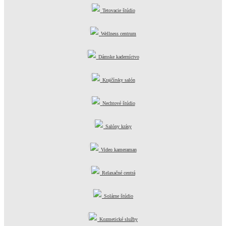
Tetovacie štúdio
Wellness centrum
Dámske kaderníctvo
Krajčírsky salón
Nechtové štúdio
Salóny krásy
Video kameraman
Relaxačné centrá
Solárne štúdio
Kozmetické služby