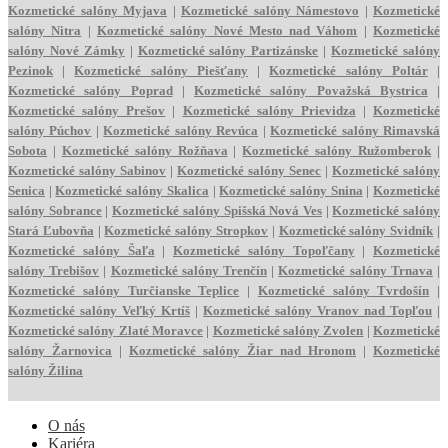
Kozmetické salóny
Myjava
|
Kozmetické salóny
Námestovo
|
Kozmetické
salóny
Nitra
|
Kozmetické salóny
Nové Mesto nad Váhom
|
Kozmetické
salóny
Nové Zámky
|
Kozmetické salóny
Partizánske
|
Kozmetické salóny
Pezinok
|
Kozmetické salóny
Piešťany
|
Kozmetické salóny
Poltár
|
Kozmetické salóny
Poprad
|
Kozmetické salóny
Považská Bystrica
|
Kozmetické salóny
Prešov
|
Kozmetické salóny
Prievidza
|
Kozmetické
salóny
Púchov
|
Kozmetické salóny
Revúca
|
Kozmetické salóny
Rimavská
Sobota
|
Kozmetické salóny
Rožňava
|
Kozmetické salóny
Ružomberok
|
Kozmetické salóny
Sabinov
|
Kozmetické salóny
Senec
|
Kozmetické salóny
Senica
|
Kozmetické salóny
Skalica
|
Kozmetické salóny
Snina
|
Kozmetické
salóny
Sobrance
|
Kozmetické salóny
Spišská Nová Ves
|
Kozmetické salóny
Stará Ľubovňa
|
Kozmetické salóny
Stropkov
|
Kozmetické salóny
Svidník
|
Kozmetické salóny
Šaľa
|
Kozmetické salóny
Topoľčany
|
Kozmetické
salóny
Trebišov
|
Kozmetické salóny
Trenčín
|
Kozmetické salóny
Trnava
|
Kozmetické salóny
Turčianske Teplice
|
Kozmetické salóny
Tvrdošín
|
Kozmetické salóny
Veľký Krtíš
|
Kozmetické salóny
Vranov nad Topľou
|
Kozmetické salóny
Zlaté Moravce
|
Kozmetické salóny
Zvolen
|
Kozmetické
salóny
Žarnovica
|
Kozmetické salóny
Žiar nad Hronom
|
Kozmetické
salóny
Žilina
O nás
Kariéra