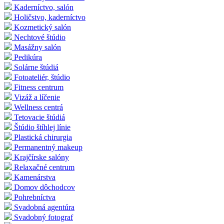
Kaderníctvo, salón
Holičstvo, kaderníctvo
Kozmetický salón
Nechtové štúdio
Masážny salón
Pedikúra
Solárne štúdiá
Fotoateliér, štúdio
Fitness centrum
Vizáž a líčenie
Wellness centrá
Tetovacie štúdiá
Štúdio štíhlej línie
Plastická chirurgia
Permanentný makeup
Krajčírske salóny
Relaxačné centrum
Kamenárstva
Domov dôchodcov
Pohrebníctva
Svadobná agentúra
Svadobný fotograf