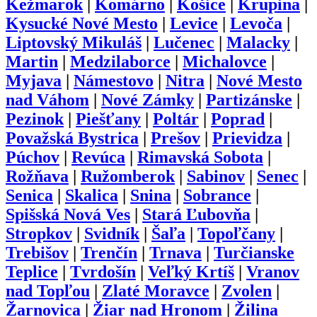
Kežmarok
|
Komárno
|
Košice
|
Krupina
|
Kysucké Nové Mesto
|
Levice
|
Levoča
|
Liptovský Mikuláš
|
Lučenec
|
Malacky
|
Martin
|
Medzilaborce
|
Michalovce
|
Myjava
|
Námestovo
|
Nitra
|
Nové Mesto
nad Váhom
|
Nové Zámky
|
Partizánske
|
Pezinok
|
Piešťany
|
Poltár
|
Poprad
|
Považská Bystrica
|
Prešov
|
Prievidza
|
Púchov
|
Revúca
|
Rimavská Sobota
|
Rožňava
|
Ružomberok
|
Sabinov
|
Senec
|
Senica
|
Skalica
|
Snina
|
Sobrance
|
Spišská Nová Ves
|
Stará Ľubovňa
|
Stropkov
|
Svidník
|
Šaľa
|
Topoľčany
|
Trebišov
|
Trenčín
|
Trnava
|
Turčianske
Teplice
|
Tvrdošín
|
Veľký Krtíš
|
Vranov
nad Topľou
|
Zlaté Moravce
|
Zvolen
|
Žarnovica
|
Žiar nad Hronom
|
Žilina