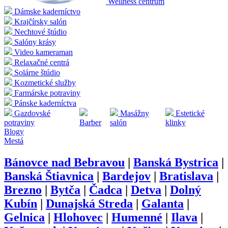
Wellness centrum
Dámske kaderníctvo
Krajčírsky salón
Nechtové štúdio
Salóny krásy
Video kameraman
Relaxačné centrá
Solárne štúdio
Kozmetické služby
Farmárske potraviny
Pánske kaderníctva
Gazdovské
Masážny
Estetické
potraviny
Barber
salón
klinky
Blogy
Mestá
Bánovce nad Bebravou
|
Banská Bystrica
|
Banská Štiavnica
|
Bardejov
|
Bratislava
|
Brezno
|
Bytča
|
Čadca
|
Detva
|
Dolný
Kubín
|
Dunajská Streda
|
Galanta
|
Gelnica
|
Hlohovec
|
Humenné
|
Ilava
|