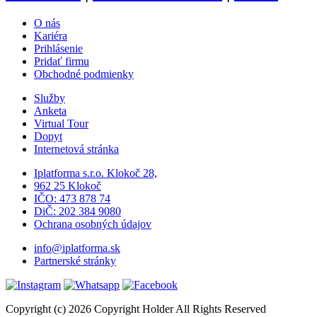
O nás
Kariéra
Prihlásenie
Pridať firmu
Obchodné podmienky
Služby
Anketa
Virtual Tour
Dopyt
Internetová stránka
Iplatforma s.r.o. Klokoč 28,
962 25 Klokoč
IČO: 473 878 74
DiČ: 202 384 9080
Ochrana osobných údajov
info@iplatforma.sk
Partnerské stránky
Copyright (c) 2026 Copyright Holder All Rights Reserved