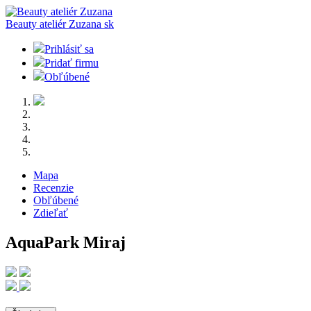
Beauty ateliér Zuzana
sk
Prihlásiť sa
Pridať firmu
Obľúbené
Mapa
Recenzie
Obľúbené
Zdieľať
AquaPark Miraj