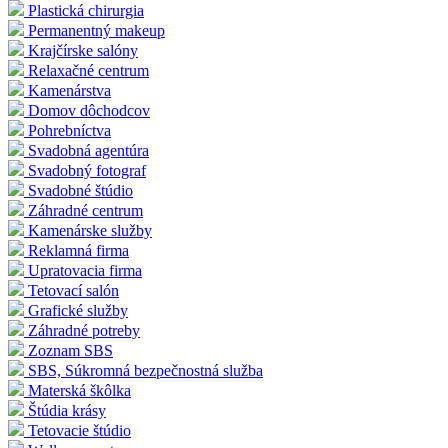
Plastická chirurgia
Permanentný makeup
Krajčírske salóny
Relaxačné centrum
Kamenárstva
Domov dôchodcov
Pohrebníctva
Svadobná agentúra
Svadobný fotograf
Svadobné štúdio
Záhradné centrum
Kamenárske služby
Reklamná firma
Upratovacia firma
Tetovací salón
Grafické služby
Záhradné potreby
Zoznam SBS
SBS, Súkromná bezpečnostná služba
Materská škôlka
Štúdia krásy
Tetovacie štúdio