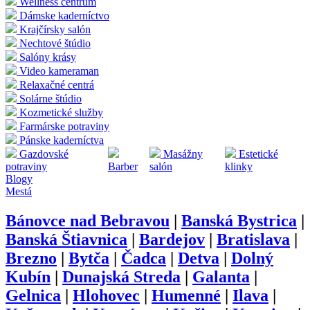
Wellness centrum
Dámske kaderníctvo
Krajčírsky salón
Nechtové štúdio
Salóny krásy
Video kameraman
Relaxačné centrá
Solárne štúdio
Kozmetické služby
Farmárske potraviny
Pánske kaderníctva
Gazdovské
Masážny
Estetické
potraviny
Barber
salón
klinky
Blogy
Mestá
Bánovce nad Bebravou
|
Banská Bystrica
|
Banská Štiavnica
|
Bardejov
|
Bratislava
|
Brezno
|
Bytča
|
Čadca
|
Detva
|
Dolný
Kubín
|
Dunajská Streda
|
Galanta
|
Gelnica
|
Hlohovec
|
Humenné
|
Ilava
|