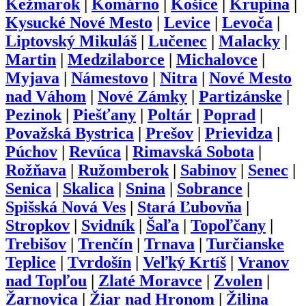
Kežmarok
|
Komárno
|
Košice
|
Krupina
|
Kysucké Nové Mesto
|
Levice
|
Levoča
|
Liptovský Mikuláš
|
Lučenec
|
Malacky
|
Martin
|
Medzilaborce
|
Michalovce
|
Myjava
|
Námestovo
|
Nitra
|
Nové Mesto
nad Váhom
|
Nové Zámky
|
Partizánske
|
Pezinok
|
Piešťany
|
Poltár
|
Poprad
|
Považská Bystrica
|
Prešov
|
Prievidza
|
Púchov
|
Revúca
|
Rimavská Sobota
|
Rožňava
|
Ružomberok
|
Sabinov
|
Senec
|
Senica
|
Skalica
|
Snina
|
Sobrance
|
Spišská Nová Ves
|
Stará Ľubovňa
|
Stropkov
|
Svidník
|
Šaľa
|
Topoľčany
|
Trebišov
|
Trenčín
|
Trnava
|
Turčianske
Teplice
|
Tvrdošín
|
Veľký Krtíš
|
Vranov
nad Topľou
|
Zlaté Moravce
|
Zvolen
|
Žarnovica
|
Žiar nad Hronom
|
Žilina