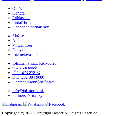
O nás
Kariéra
Prihlásenie
Pridať firmu
Obchodné podmienky
Služby
Anketa
Virtual Tour
Dopyt
Internetová stránka
Iplatforma s.r.o. Klokoč 28,
962 25 Klokoč
IČO: 473 878 74
DiČ: 202 384 9080
Ochrana osobných údajov
info@iplatforma.sk
Partnerské stránky
Copyright (c) 2026 Copyright Holder All Rights Reserved