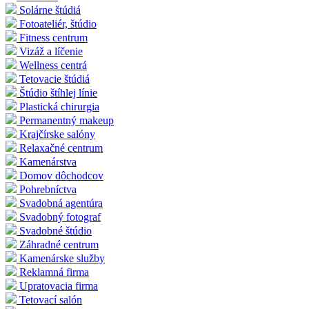
Solárne štúdiá
Fotoateliér, štúdio
Fitness centrum
Vizáž a líčenie
Wellness centrá
Tetovacie štúdiá
Štúdio štíhlej línie
Plastická chirurgia
Permanentný makeup
Krajčírske salóny
Relaxačné centrum
Kamenárstva
Domov dôchodcov
Pohrebníctva
Svadobná agentúra
Svadobný fotograf
Svadobné štúdio
Záhradné centrum
Kamenárske služby
Reklamná firma
Upratovacia firma
Tetovací salón