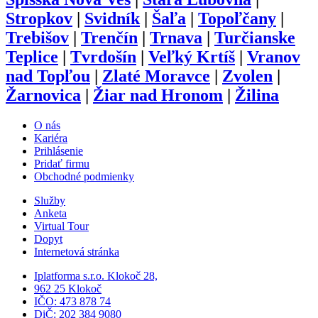
Stropkov
|
Svidník
|
Šaľa
|
Topoľčany
|
Trebišov
|
Trenčín
|
Trnava
|
Turčianske
Teplice
|
Tvrdošín
|
Veľký Krtíš
|
Vranov
nad Topľou
|
Zlaté Moravce
|
Zvolen
|
Žarnovica
|
Žiar nad Hronom
|
Žilina
O nás
Kariéra
Prihlásenie
Pridať firmu
Obchodné podmienky
Služby
Anketa
Virtual Tour
Dopyt
Internetová stránka
Iplatforma s.r.o. Klokoč 28,
962 25 Klokoč
IČO: 473 878 74
DiČ: 202 384 9080