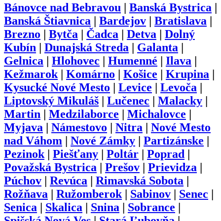
Bánovce nad Bebravou
|
Banská Bystrica
|
Banská Štiavnica
|
Bardejov
|
Bratislava
|
Brezno
|
Bytča
|
Čadca
|
Detva
|
Dolný
Kubín
|
Dunajská Streda
|
Galanta
|
Gelnica
|
Hlohovec
|
Humenné
|
Ilava
|
Kežmarok
|
Komárno
|
Košice
|
Krupina
|
Kysucké Nové Mesto
|
Levice
|
Levoča
|
Liptovský Mikuláš
|
Lučenec
|
Malacky
|
Martin
|
Medzilaborce
|
Michalovce
|
Myjava
|
Námestovo
|
Nitra
|
Nové Mesto
nad Váhom
|
Nové Zámky
|
Partizánske
|
Pezinok
|
Piešťany
|
Poltár
|
Poprad
|
Považská Bystrica
|
Prešov
|
Prievidza
|
Púchov
|
Revúca
|
Rimavská Sobota
|
Rožňava
|
Ružomberok
|
Sabinov
|
Senec
|
Senica
|
Skalica
|
Snina
|
Sobrance
|
Spišská Nová Ves
|
Stará Ľubovňa
|