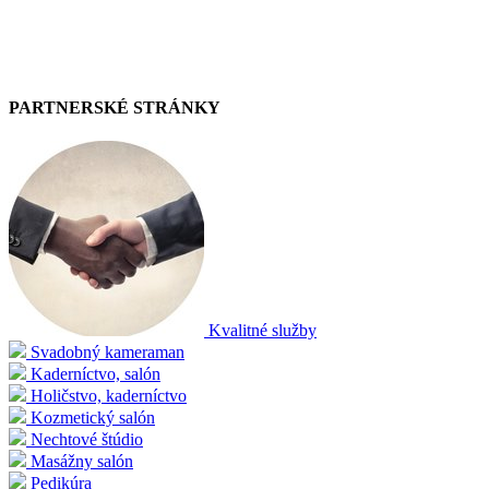
PARTNERSKÉ STRÁNKY
Kvalitné služby
Svadobný kameraman
Kaderníctvo, salón
Holičstvo, kaderníctvo
Kozmetický salón
Nechtové štúdio
Masážny salón
Pedikúra