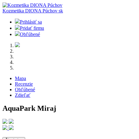
Kozmetika DIONA Púchov
sk
Prihlásiť sa
Pridať firmu
Obľúbené
Mapa
Recenzie
Obľúbené
Zdieľať
AquaPark Miraj