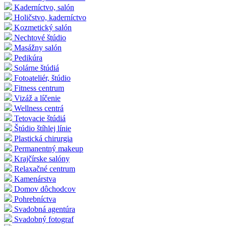
Kaderníctvo, salón
Holičstvo, kaderníctvo
Kozmetický salón
Nechtové štúdio
Masážny salón
Pedikúra
Solárne štúdiá
Fotoateliér, štúdio
Fitness centrum
Vizáž a líčenie
Wellness centrá
Tetovacie štúdiá
Štúdio štíhlej línie
Plastická chirurgia
Permanentný makeup
Krajčírske salóny
Relaxačné centrum
Kamenárstva
Domov dôchodcov
Pohrebníctva
Svadobná agentúra
Svadobný fotograf