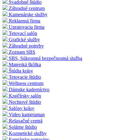
Svadobné štúdio
Záhradné centrum
Kamenárske služby
Reklamná firma
Upratovacia firma
Tetovací salón
Grafické služby
Záhradné potreby
Zoznam SBS
SBS, Súkromná bezpečnostná služba
Materská škôlka
Štúdia krásy
Tetovacie štúdio
Wellness centrum
Dámske kaderníctvo
Krajčírsky salón
Nechtové štúdio
Salóny krásy
Video kameraman
Relaxačné centrá
Solárne štúdio
Kozmetické služby
Farmárske potraviny