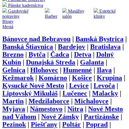
Pánske kaderníctva
Gazdovské
Masážny
Estetické
potraviny
Barber
salón
klinky
Blogy
Mestá
Bánovce nad Bebravou
|
Banská Bystrica
|
Banská Štiavnica
|
Bardejov
|
Bratislava
|
Brezno
|
Bytča
|
Čadca
|
Detva
|
Dolný
Kubín
|
Dunajská Streda
|
Galanta
|
Gelnica
|
Hlohovec
|
Humenné
|
Ilava
|
Kežmarok
|
Komárno
|
Košice
|
Krupina
|
Kysucké Nové Mesto
|
Levice
|
Levoča
|
Liptovský Mikuláš
|
Lučenec
|
Malacky
|
Martin
|
Medzilaborce
|
Michalovce
|
Myjava
|
Námestovo
|
Nitra
|
Nové Mesto
nad Váhom
|
Nové Zámky
|
Partizánske
|
Pezinok
|
Piešťany
|
Poltár
|
Poprad
|