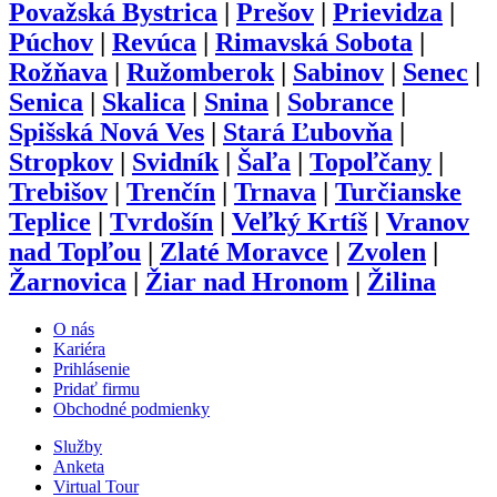
Považská Bystrica
|
Prešov
|
Prievidza
|
Púchov
|
Revúca
|
Rimavská Sobota
|
Rožňava
|
Ružomberok
|
Sabinov
|
Senec
|
Senica
|
Skalica
|
Snina
|
Sobrance
|
Spišská Nová Ves
|
Stará Ľubovňa
|
Stropkov
|
Svidník
|
Šaľa
|
Topoľčany
|
Trebišov
|
Trenčín
|
Trnava
|
Turčianske
Teplice
|
Tvrdošín
|
Veľký Krtíš
|
Vranov
nad Topľou
|
Zlaté Moravce
|
Zvolen
|
Žarnovica
|
Žiar nad Hronom
|
Žilina
O nás
Kariéra
Prihlásenie
Pridať firmu
Obchodné podmienky
Služby
Anketa
Virtual Tour