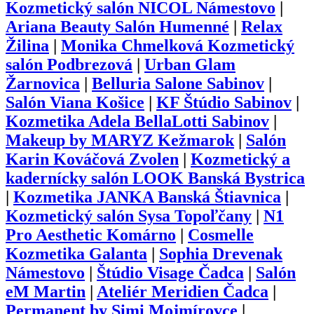
Kozmetický salón NICOL Námestovo
|
Ariana Beauty Salón Humenné
|
Relax
Žilina
|
Monika Chmelková Kozmetický
salón Podbrezová
|
Urban Glam
Žarnovica
|
Belluria Salone Sabinov
|
Salón Viana Košice
|
KF Štúdio Sabinov
|
Kozmetika Adela BellaLotti Sabinov
|
Makeup by MARYZ Kežmarok
|
Salón
Karin Kováčová Zvolen
|
Kozmetický a
kadernícky salón LOOK Banská Bystrica
|
Kozmetika JANKA Banská Štiavnica
|
Kozmetický salón Sysa Topoľčany
|
N1
Pro Aesthetic Komárno
|
Cosmelle
Kozmetika Galanta
|
Sophia Drevenak
Námestovo
|
Štúdio Visage Čadca
|
Salón
eM Martin
|
Ateliér Meridien Čadca
|
Permanent by Simi Mojmírovce
|