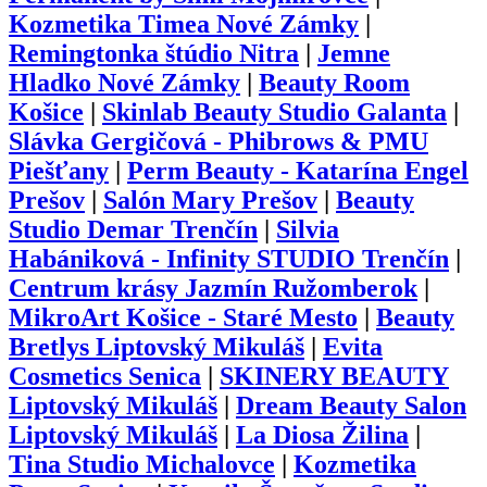
Kozmetika Timea Nové Zámky
|
Remingtonka štúdio Nitra
|
Jemne
Hladko Nové Zámky
|
Beauty Room
Košice
|
Skinlab Beauty Studio Galanta
|
Slávka Gergičová - Phibrows & PMU
Piešťany
|
Perm Beauty - Katarína Engel
Prešov
|
Salón Mary Prešov
|
Beauty
Studio Demar Trenčín
|
Silvia
Habániková - Infinity STUDIO Trenčín
|
Centrum krásy Jazmín Ružomberok
|
MikroArt Košice - Staré Mesto
|
Beauty
Bretlys Liptovský Mikuláš
|
Evita
Cosmetics Senica
|
SKINERY BEAUTY
Liptovský Mikuláš
|
Dream Beauty Salon
Liptovský Mikuláš
|
La Diosa Žilina
|
Tina Studio Michalovce
|
Kozmetika