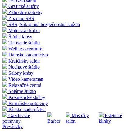
Tetovací salón
Grafické služby
Záhradné potreby
Zoznam SBS
SBS, Súkromná bezpečnostná služba
Materská škôlka
Štúdia krásy
Tetovacie štúdio
Wellness centrum
Dámske kaderníctvo
Krajčírsky salón
Nechtové štúdio
Salóny krásy
Video kameraman
Relaxačné centrá
Solárne štúdio
Kozmetické služby
Farmárske potraviny
Pánske kaderníctva
Gazdovské
Masážny
Estetické
potraviny
Barber
salón
klinky
Prevádzky