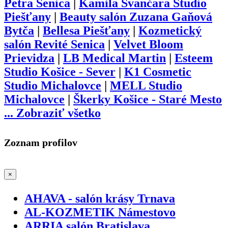
Petra Senica
|
Kamila Švančara Studio
Piešťany
|
Beauty salón Zuzana Gaňová
Bytča
|
Bellesa Piešťany
|
Kozmetický
salón Revité Senica
|
Velvet Bloom
Prievidza
|
LB Medical Martin
|
Esteem
Studio Košice - Sever
|
K1 Cosmetic
Studio Michalovce
|
MELL Studio
Michalovce
|
Škerky Košice - Staré Mesto
...
Zobraziť všetko
Zoznam profilov
×
AHAVA - salón krásy Trnava
AL-KOZMETIK Námestovo
ARRIA salón Bratislava