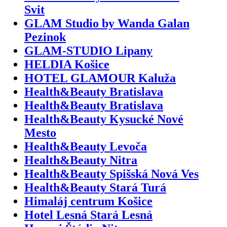
Svit
GLAM Studio by Wanda Galan
Pezinok
GLAM-STUDIO Lipany
HELDIA Košice
HOTEL GLAMOUR Kaluža
Health&Beauty Bratislava
Health&Beauty Bratislava
Health&Beauty Kysucké Nové
Mesto
Health&Beauty Levoča
Health&Beauty Nitra
Health&Beauty Spišská Nová Ves
Health&Beauty Stará Turá
Himaláj centrum Košice
Hotel Lesná Stará Lesná