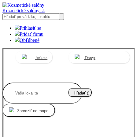
Kozmetické salóny
sk
Prihlásiť sa
Pridať firmu
Obľúbené
Anketa
Dopyt
Hľadať (
)
Zobraziť na mape