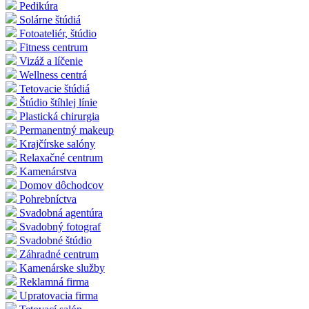
Pedikúra
Solárne štúdiá
Fotoateliér, štúdio
Fitness centrum
Vizáž a líčenie
Wellness centrá
Tetovacie štúdiá
Štúdio štíhlej línie
Plastická chirurgia
Permanentný makeup
Krajčírske salóny
Relaxačné centrum
Kamenárstva
Domov dôchodcov
Pohrebníctva
Svadobná agentúra
Svadobný fotograf
Svadobné štúdio
Záhradné centrum
Kamenárske služby
Reklamná firma
Upratovacia firma